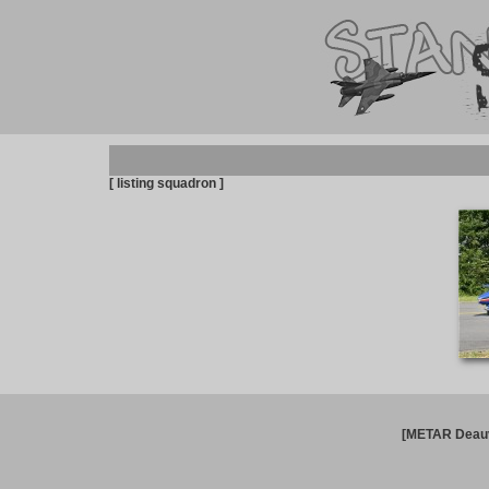
[ listing squadron ]
[METAR Deauv