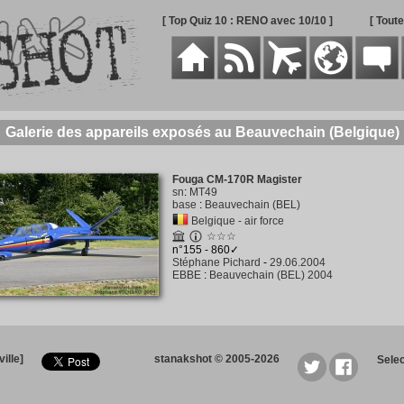
[ Top Quiz 10 : RENO avec 10/10 ]
[ Tout
Galerie des appareils exposés au Beauvechain (Belgique)
Fouga CM-170R Magister
sn
:
MT49
base
:
Beauvechain (BEL)
Belgique - air force
☆☆☆
n°155 - 860✓
Stéphane Pichard
-
29.06.2004
EBBE
:
Beauvechain (BEL) 2004
ille]
stanakshot © 2005-2026
Sele