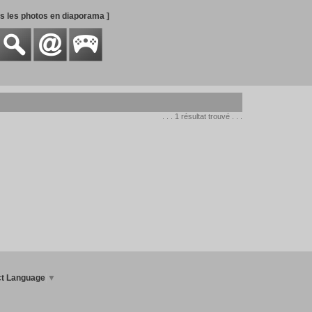
es les photos en diaporama ]
. . . 1 résultat trouvé . . .
ct Language
▼