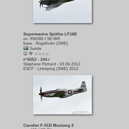
Supermarine Spitfire LF16E
sn
:
RW386
/
SE-BIR
base
:
Ängelholm (SWE)
Suède
☆☆☆☆
n°6052 - 244✓
Stéphane Pichard
-
03.06.2012
ESCF
:
Linköping (SWE) 2012
Cavalier F-51D Mustang 2