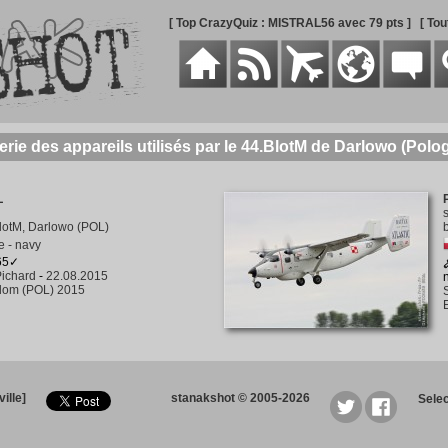
[ Top CrazyQuiz : MISTRAL56 avec 79 pts ]
[ To
erie des appareils utilisés par le 44.BlotM de Darlowo (Polo
L
lotM, Darlowo (POL)
 - navy
265✓
ichard
-
22.08.2015
om (POL) 2015
ille]
stanakshot © 2005-2026
Sele