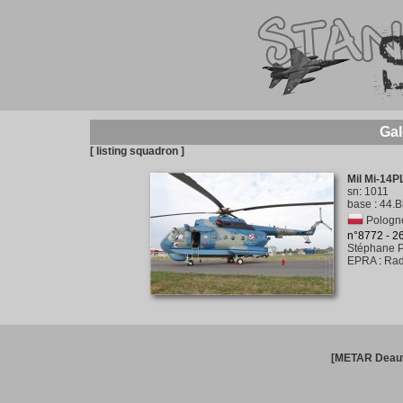
Gal
[ listing squadron ]
Mil Mi-14P
sn
:
1011
base
:
44.B
Pologne
n°8772 - 
Stéphane P
EPRA
:
Rad
[METAR Deauv