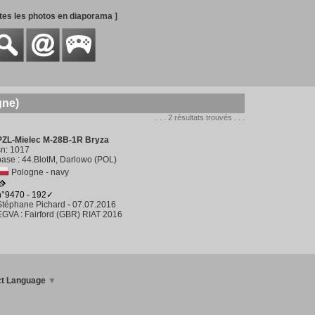
utes les photos en diaporama ]
gne)
. . . 2 résultats trouvés . . .
PZL-Mielec M-28B-1R Bryza
sn
:
1017
base
:
44.BlotM, Darlowo (POL)
Pologne - navy
n°9470 - 192✓
Stéphane Pichard
-
07.07.2016
EGVA
:
Fairford (GBR) RIAT 2016
ct Language
▼