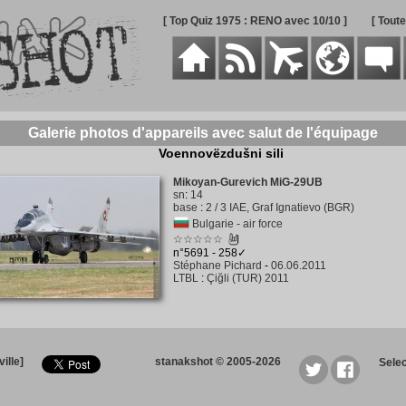
[ Top Quiz 1975 : RENO avec 10/10 ]
[ Tout
Galerie photos d'appareils avec salut de l'équipage
Voennovëzdušni sili
Mikoyan-Gurevich MiG-29UB
sn
:
14
base
:
2 / 3 IAE, Graf Ignatievo (BGR)
Bulgarie - air force
☆☆☆☆☆
n°5691 - 258✓
Stéphane Pichard
-
06.06.2011
LTBL
:
Çiğli (TUR) 2011
ille]
stanakshot © 2005-2026
Sele