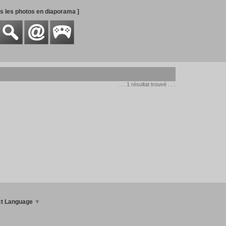
es les photos en diaporama ]
. . . 1 résultat trouvé . . .
ct Language
▼