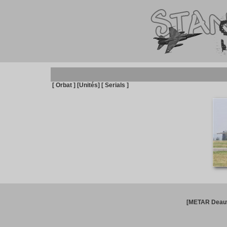
[ Orbat ]
[Unités]
[ Serials ]
[METAR Deauv