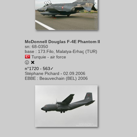
McDonnell Douglas F-4E Phantom II
sn
:
68-0350
base
:
173.Filo, Malatya-Erhaç (TUR)
Turquie - air force
n°1720 - 563✓
Stéphane Pichard
-
02.09.2006
EBBE
:
Beauvechain (BEL) 2006