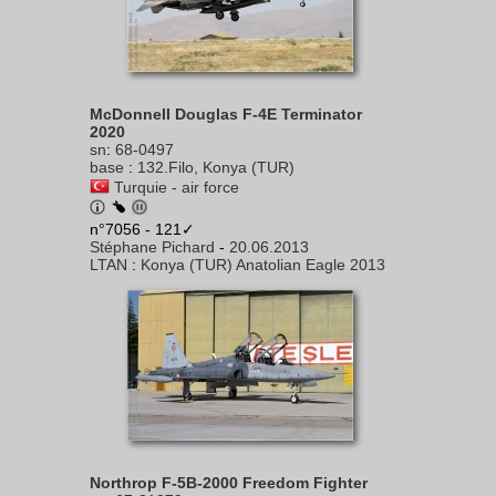
McDonnell Douglas F-4E Terminator
2020
sn
:
68-0497
base
:
132.Filo, Konya (TUR)
Turquie - air force
n°7056 - 121✓
Stéphane Pichard
-
20.06.2013
LTAN
:
Konya (TUR) Anatolian Eagle 2013
Northrop F-5B-2000 Freedom Fighter