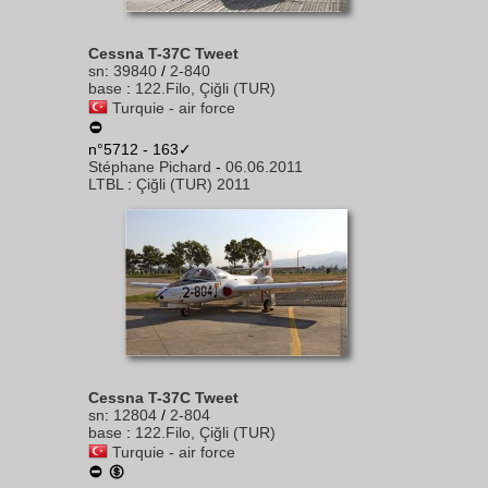
Cessna T-37C Tweet
sn
:
39840
/
2-840
base
:
122.Filo, Çiğli (TUR)
Turquie - air force
n°5712 - 163✓
Stéphane Pichard
-
06.06.2011
LTBL
:
Çiğli (TUR) 2011
Cessna T-37C Tweet
sn
:
12804
/
2-804
base
:
122.Filo, Çiğli (TUR)
Turquie - air force