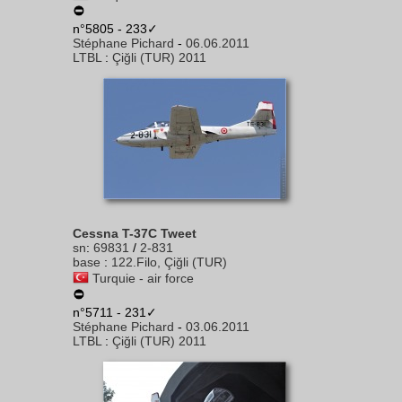
n°5805 - 233✓
Stéphane Pichard
-
06.06.2011
LTBL
:
Çiğli (TUR) 2011
Cessna T-37C Tweet
sn
:
69831
/
2-831
base
:
122.Filo, Çiğli (TUR)
Turquie - air force
n°5711 - 231✓
Stéphane Pichard
-
03.06.2011
LTBL
:
Çiğli (TUR) 2011