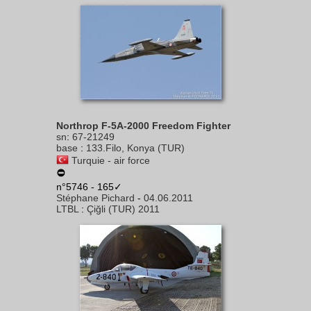
Northrop F-5A-2000 Freedom Fighter
sn
:
67-21249
base
:
133.Filo, Konya (TUR)
Turquie - air force
n°5746 - 165✓
Stéphane Pichard
-
04.06.2011
LTBL
:
Çiğli (TUR) 2011