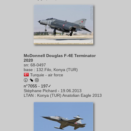
McDonnell Douglas F-4E Terminator
2020
sn
:
68-0497
base
:
132.Filo, Konya (TUR)
Turquie - air force
n°7055 - 197✓
Stéphane Pichard
-
19.06.2013
LTAN
:
Konya (TUR) Anatolian Eagle 2013