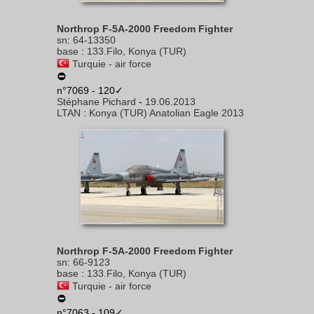
Northrop F-5A-2000 Freedom Fighter
sn
:
64-13350
base
:
133.Filo, Konya (TUR)
Turquie - air force
n°7069 - 120✓
Stéphane Pichard
-
19.06.2013
LTAN
:
Konya (TUR) Anatolian Eagle 2013
Northrop F-5A-2000 Freedom Fighter
sn
:
66-9123
base
:
133.Filo, Konya (TUR)
Turquie - air force
n°7063 - 109✓