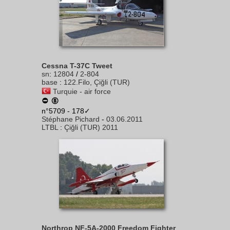
Cessna T-37C Tweet
sn
:
12804
/
2-804
base
:
122.Filo, Çiğli (TUR)
Turquie - air force
n°5709 - 178✓
Stéphane Pichard
-
03.06.2011
LTBL
:
Çiğli (TUR) 2011
Northrop NF-5A-2000 Freedom Fighter