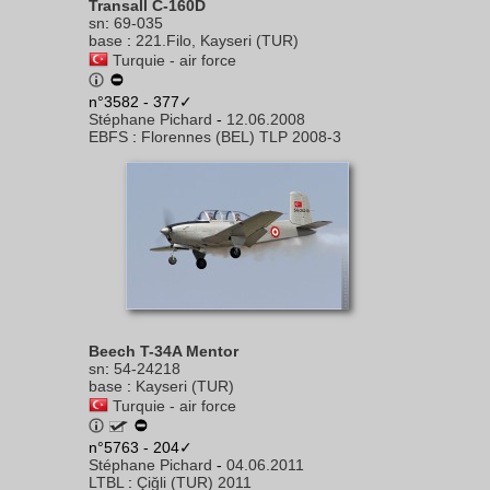
Transall C-160D
sn
:
69-035
base
:
221.Filo, Kayseri (TUR)
Turquie - air force
n°3582 - 377✓
Stéphane Pichard
-
12.06.2008
EBFS
:
Florennes (BEL) TLP 2008-3
Beech T-34A Mentor
sn
:
54-24218
base
:
Kayseri (TUR)
Turquie - air force
n°5763 - 204✓
Stéphane Pichard
-
04.06.2011
LTBL
:
Çiğli (TUR) 2011