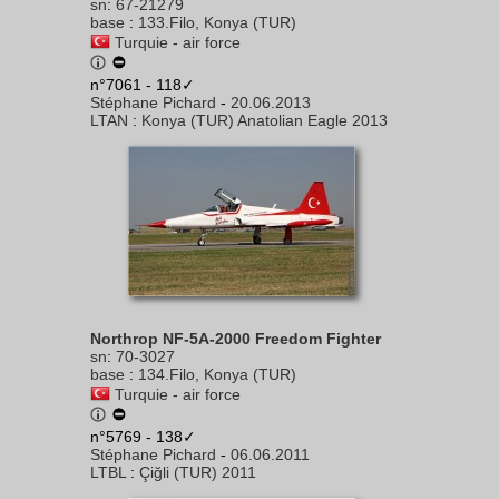
sn
:
67-21279
base
:
133.Filo, Konya (TUR)
Turquie - air force
n°7061 - 118✓
Stéphane Pichard
-
20.06.2013
LTAN
:
Konya (TUR) Anatolian Eagle 2013
Northrop NF-5A-2000 Freedom Fighter
sn
:
70-3027
base
:
134.Filo, Konya (TUR)
Turquie - air force
n°5769 - 138✓
Stéphane Pichard
-
06.06.2011
LTBL
:
Çiğli (TUR) 2011