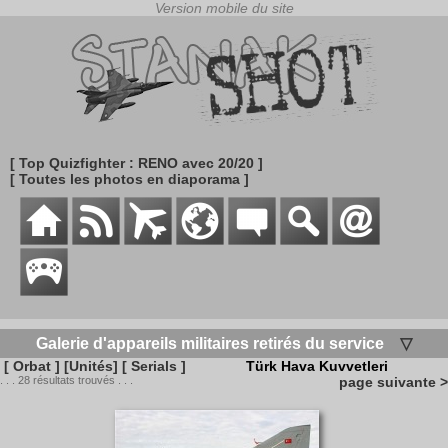
[ Top Quizfighter : RENO avec 20/20 ]
[ Toutes les photos en diaporama ]
Galerie d'appareils militaires retirés du service
▽
[ Orbat ]
[Unités]
[ Serials ]
Türk Hava Kuvvetleri
. . . 28 résultats trouvés . . .
page suivante >