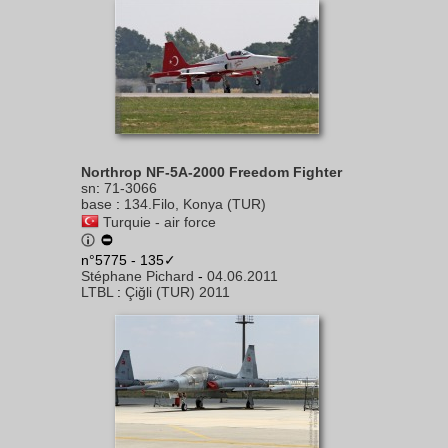
Northrop NF-5A-2000 Freedom Fighter
sn
:
71-3066
base
:
134.Filo, Konya (TUR)
Turquie - air force
n°5775 - 135✓
Stéphane Pichard
-
04.06.2011
LTBL
:
Çiğli (TUR) 2011