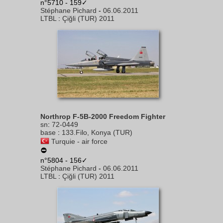
n°5710 - 159✓
Stéphane Pichard
-
06.06.2011
LTBL
:
Çiğli (TUR) 2011
Northrop F-5B-2000 Freedom Fighter
sn
:
72-0449
base
:
133.Filo, Konya (TUR)
Turquie - air force
n°5804 - 156✓
Stéphane Pichard
-
06.06.2011
LTBL
:
Çiğli (TUR) 2011