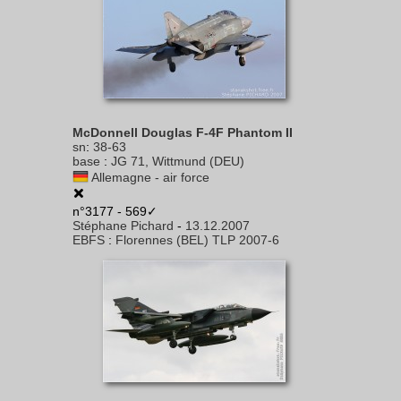
McDonnell Douglas F-4F Phantom II
sn
:
38-63
base
:
JG 71, Wittmund (DEU)
Allemagne - air force
n°3177 - 569✓
Stéphane Pichard
-
13.12.2007
EBFS
:
Florennes (BEL) TLP 2007-6