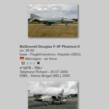
McDonnell Douglas F-4F Phantom II
sn
:
38-60
base
:
Fluglehrzentrum, Hopsten (DEU)
Allemagne - air force
1
☆☆☆
n°1079 - 750✓
Stéphane Pichard
-
20.07.2005
EBBL
:
Kleine-Brogel (BEL) 2005