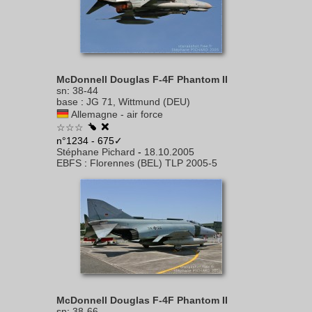
McDonnell Douglas F-4F Phantom II
sn
:
38-44
base
:
JG 71, Wittmund (DEU)
Allemagne - air force
☆☆☆
n°1234 - 675✓
Stéphane Pichard
-
18.10.2005
EBFS
:
Florennes (BEL) TLP 2005-5
McDonnell Douglas F-4F Phantom II
sn
:
38-66