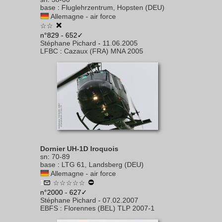
base
:
Fluglehrzentrum, Hopsten (DEU)
Allemagne - air force
☆☆
n°829 - 652✓
Stéphane Pichard
-
11.06.2005
LFBC
:
Cazaux (FRA) MNA 2005
Dornier UH-1D Iroquois
sn
:
70-89
base
:
LTG 61, Landsberg (DEU)
Allemagne - air force
1
☆☆☆☆☆
n°2000 - 627✓
Stéphane Pichard
-
07.02.2007
EBFS
:
Florennes (BEL) TLP 2007-1