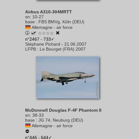
Airbus A310-304MRTT
sn
:
10-27
base
:
FBS BMVg, Köln (DEU)
Allemagne - air force
☆☆☆☆
n°2467 - 733✓
Stéphane Pichard
-
21.06.2007
LFPB
:
Le Bourget (FRA) 2007
McDonnell Douglas F-4F Phantom II
sn
:
38-33
base
:
JG 74, Neuburg (DEU)
Allemagne - air force
n°446 - 644✓