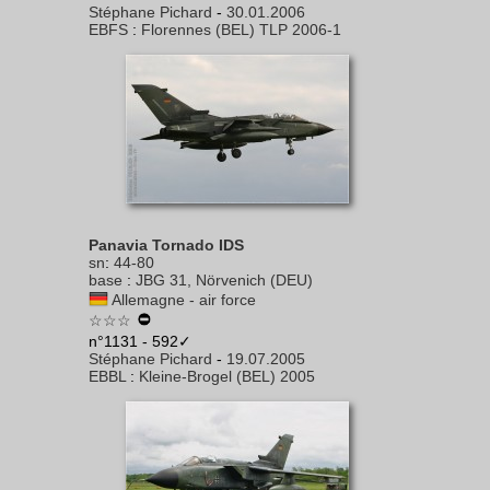
Stéphane Pichard
-
30.01.2006
EBFS
:
Florennes (BEL) TLP 2006-1
Panavia Tornado IDS
sn
:
44-80
base
:
JBG 31, Nörvenich (DEU)
Allemagne - air force
☆☆☆
n°1131 - 592✓
Stéphane Pichard
-
19.07.2005
EBBL
:
Kleine-Brogel (BEL) 2005