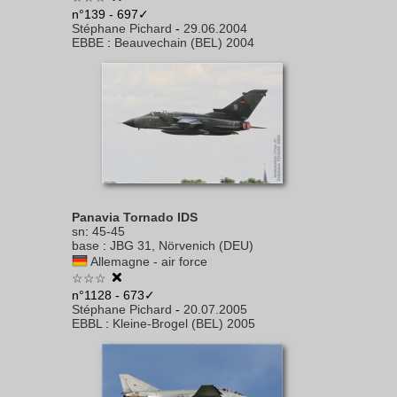
n°139 - 697✓
Stéphane Pichard
-
29.06.2004
EBBE
:
Beauvechain (BEL) 2004
Panavia Tornado IDS
sn
:
45-45
base
:
JBG 31, Nörvenich (DEU)
Allemagne - air force
☆☆☆
n°1128 - 673✓
Stéphane Pichard
-
20.07.2005
EBBL
:
Kleine-Brogel (BEL) 2005