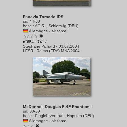
Panavia Tornado IDS
sn
:
44-68
base
:
AG 51, Schleswig (DEU)
Allemagne - air force
☆☆☆☆
n°654 - 741✓
Stéphane Pichard
-
03.07.2004
LFSR
:
Reims (FRA) MNA 2004
McDonnell Douglas F-4F Phantom II
sn
:
38-69
base
:
Fluglehrzentrum, Hopsten (DEU)
Allemagne - air force
☆☆☆