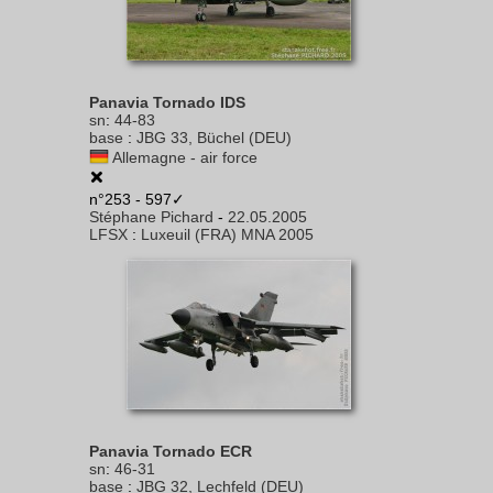
Panavia Tornado IDS
sn
:
44-83
base
:
JBG 33, Büchel (DEU)
Allemagne - air force
n°253 - 597✓
Stéphane Pichard
-
22.05.2005
LFSX
:
Luxeuil (FRA) MNA 2005
Panavia Tornado ECR
sn
:
46-31
base
:
JBG 32, Lechfeld (DEU)