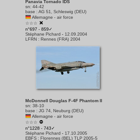
Panavia Tornado IDS
sn
:
44-42
base
:
AG 51, Schleswig (DEU)
Allemagne - air force
☆☆☆
n°697 - 859✓
Stéphane Pichard
-
12.09.2004
LFRN
:
Rennes (FRA) 2004
McDonnell Douglas F-4F Phantom II
sn
:
38-10
base
:
JG 74, Neuburg (DEU)
Allemagne - air force
☆☆☆
n°1228 - 743✓
Stéphane Pichard
-
17.10.2005
EBFS
:
Florennes (BEL) TLP 2005-5