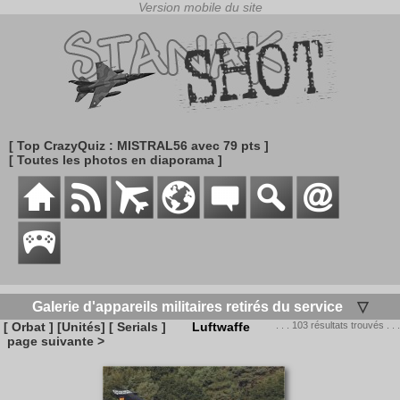
[ Top CrazyQuiz : MISTRAL56 avec 79 pts ]
[ Toutes les photos en diaporama ]
Galerie d'appareils militaires retirés du service
▽
[ Orbat ]
[Unités]
[ Serials ]
Luftwaffe
. . . 103 résultats trouvés . . .
page suivante >