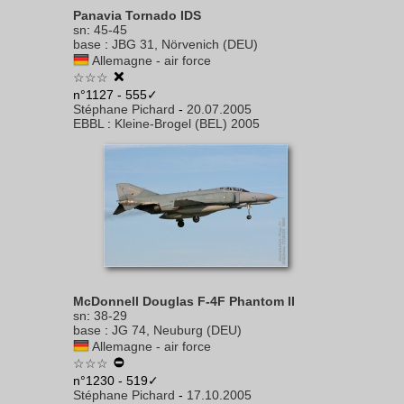
Panavia Tornado IDS
sn
:
45-45
base
:
JBG 31, Nörvenich (DEU)
Allemagne - air force
☆☆☆
n°1127 - 555✓
Stéphane Pichard
-
20.07.2005
EBBL
:
Kleine-Brogel (BEL) 2005
McDonnell Douglas F-4F Phantom II
sn
:
38-29
base
:
JG 74, Neuburg (DEU)
Allemagne - air force
☆☆☆
n°1230 - 519✓
Stéphane Pichard
-
17.10.2005