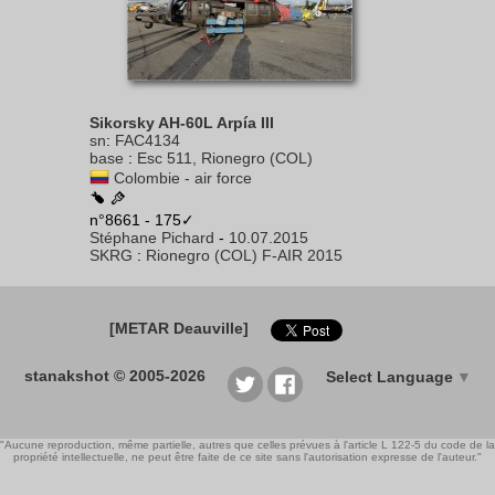
Sikorsky AH-60L Arpía III
sn
:
FAC4134
base
:
Esc 511, Rionegro (COL)
Colombie - air force
n°8661 - 175✓
Stéphane Pichard
-
10.07.2015
SKRG
:
Rionegro (COL) F-AIR 2015
[METAR Deauville]
stanakshot © 2005-2026
Select Language
▼
"Aucune reproduction, même partielle, autres que celles prévues à l'article L 122-5 du code de la
propriété intellectuelle, ne peut être faite de ce site sans l'autorisation expresse de l'auteur."