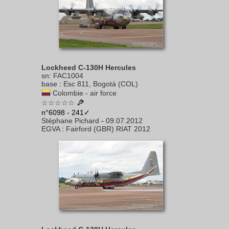
Lockheed C-130H Hercules
sn
:
FAC1004
base
:
Esc 811, Bogotá (COL)
Colombie - air force
☆☆☆☆☆
n°6098 - 241✓
Stéphane Pichard
-
09.07.2012
EGVA
:
Fairford (GBR) RIAT 2012