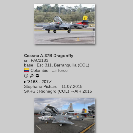
Cessna A-37B Dragonfly
sn
:
FAC2183
base
:
Esc 311, Barranquilla (COL)
Colombie - air force
n°3163 - 207✓
Stéphane Pichard
-
11.07.2015
SKRG
:
Rionegro (COL) F-AIR 2015