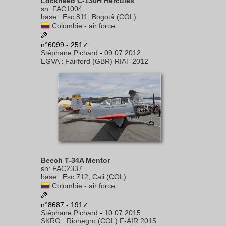
Lockheed C-130H Hercules
sn
:
FAC1004
base
:
Esc 811, Bogotá (COL)
Colombie - air force
n°6099 - 251✓
Stéphane Pichard
-
09.07.2012
EGVA
:
Fairford (GBR) RIAT 2012
Beech T-34A Mentor
sn
:
FAC2337
base
:
Esc 712, Cali (COL)
Colombie - air force
n°8687 - 191✓
Stéphane Pichard
-
10.07.2015
SKRG
:
Rionegro (COL) F-AIR 2015