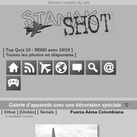
[ Top Quiz 10 : RENO avec 10/10 ]
[ Toutes les photos en diaporama ]
Galerie d'appareils avec une décoration spéciale
▽
[ Orbat ]
[Unités]
[ Serials ]
Fuerza Aérea Colombiana
. . . 8 résultats trouvés . . .