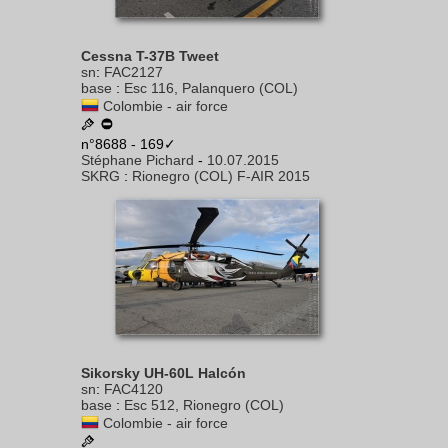
Cessna T-37B Tweet
sn
:
FAC2127
base
:
Esc 116, Palanquero (COL)
Colombie - air force
n°8688 - 169✓
Stéphane Pichard
-
10.07.2015
SKRG
:
Rionegro (COL) F-AIR 2015
Sikorsky UH-60L Halcón
sn
:
FAC4120
base
:
Esc 512, Rionegro (COL)
Colombie - air force