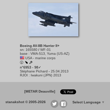
Boeing AV-8B Harrier II+
sn
:
165580
/
WF-01
base
:
VMA-513, Yuma (US-AZ)
USA - marine corps
n°6953 - 98✓
Stéphane Pichard
-
25.04.2013
RJOI
:
Iwakuni (JPN) 2013
[METAR Deauville]
stanakshot © 2005-2026
Select Language
▼