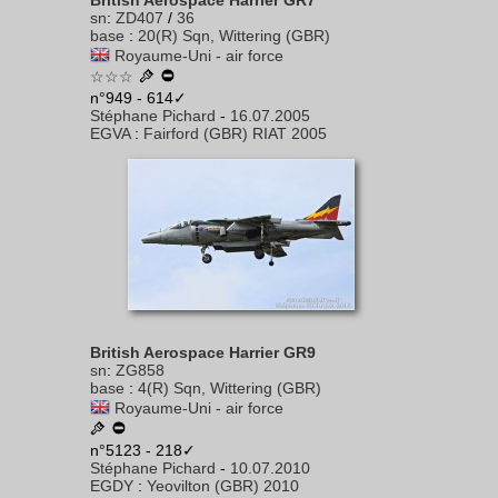
British Aerospace Harrier GR7
sn
:
ZD407
/
36
base
:
20(R) Sqn, Wittering (GBR)
Royaume-Uni - air force
☆☆☆
n°949 - 614✓
Stéphane Pichard
-
16.07.2005
EGVA
:
Fairford (GBR) RIAT 2005
British Aerospace Harrier GR9
sn
:
ZG858
base
:
4(R) Sqn, Wittering (GBR)
Royaume-Uni - air force
n°5123 - 218✓
Stéphane Pichard
-
10.07.2010
EGDY
:
Yeovilton (GBR) 2010