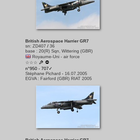
British Aerospace Harrier GR7
sn
:
ZD407
/
36
base
:
20(R) Sqn, Wittering (GBR)
Royaume-Uni - air force
☆☆☆
n°950 - 707✓
Stéphane Pichard
-
16.07.2005
EGVA
:
Fairford (GBR) RIAT 2005