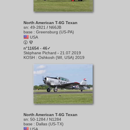
North American T-6G Texan
sn
:
49-2821
/
N66JB
base
:
Greensburg (US-PA)
USA
n°11654 - 46✓
Stéphane Pichard
-
21.07.2019
KOSH
:
Oshkosh (WI, USA) 2019
North American T-6G Texan
sn
:
50-1284
/
N1284
base
:
Dallas (US-TX)
USA