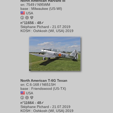
North American Harvard III
sn
:
7549
/
N95WM
base
:
Milwaukee (US-WI)
USA
n°11656 - 48✓
Stéphane Pichard
-
21.07.2019
KOSH
:
Oshkosh (WI, USA) 2019
North American T-6G Texan
sn
:
C.6-168
/
N651SH
base
:
Friendswood (US-TX)
USA
n°11664 - 48✓
Stéphane Pichard
-
21.07.2019
KOSH
:
Oshkosh (WI, USA) 2019