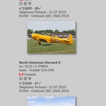
n°11669 - 46✓
Stéphane Pichard
-
21.07.2019
KOSH
:
Oshkosh (WI, USA) 2019
North American Harvard II
sn
:
3222
/
C-FMKA
base
:
Guelph (CA-ON)
Canada
n°11649 - 47✓
Stéphane Pichard
-
21.07.2019
KOSH
:
Oshkosh (WI, USA) 2019