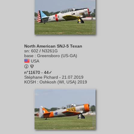
North American SNJ-5 Texan
sn
:
602
/
N3261G
base
:
Greensboro (US-GA)
USA
n°11670 - 44✓
Stéphane Pichard
-
21.07.2019
KOSH
:
Oshkosh (WI, USA) 2019