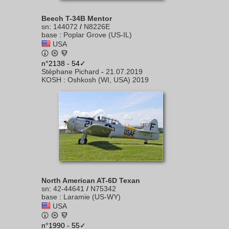
Beech T-34B Mentor
sn
:
144072
/
N8226E
base
:
Poplar Grove (US-IL)
USA
n°2138 - 54✓
Stéphane Pichard
-
21.07.2019
KOSH
:
Oshkosh (WI, USA) 2019
North American AT-6D Texan
sn
:
42-44641
/
N75342
base
:
Laramie (US-WY)
USA
n°1990 - 55✓