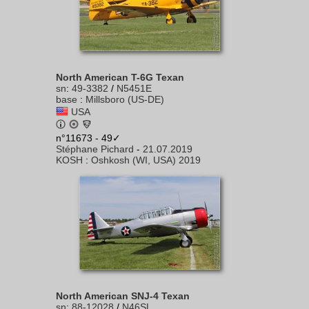
North American T-6G Texan
sn
:
49-3382
/
N5451E
base
:
Millsboro (US-DE)
USA
n°11673 - 49✓
Stéphane Pichard
-
21.07.2019
KOSH
:
Oshkosh (WI, USA) 2019
North American SNJ-4 Texan
sn
:
88-12028
/
N46SL