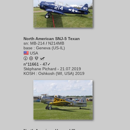
North American SNJ-5 Texan
sn
:
MB-214
/
N214MB
base
:
Geneva (US-IL)
USA
n°11661 - 47✓
Stéphane Pichard
-
21.07.2019
KOSH
:
Oshkosh (WI, USA) 2019