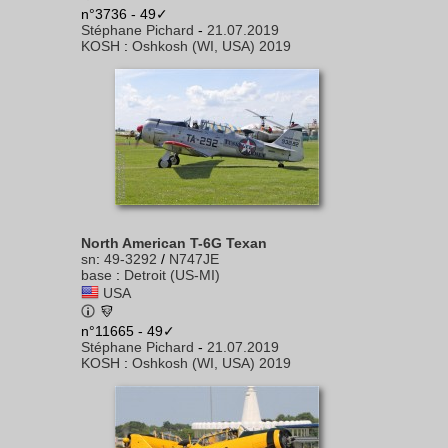
n°3736 - 49✓
Stéphane Pichard
-
21.07.2019
KOSH
:
Oshkosh (WI, USA) 2019
North American T-6G Texan
sn
:
49-3292
/
N747JE
base
:
Detroit (US-MI)
USA
n°11665 - 49✓
Stéphane Pichard
-
21.07.2019
KOSH
:
Oshkosh (WI, USA) 2019