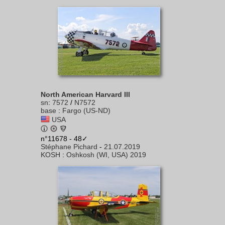
North American Harvard III
sn
:
7572
/
N7572
base
:
Fargo (US-ND)
USA
n°11678 - 48✓
Stéphane Pichard
-
21.07.2019
KOSH
:
Oshkosh (WI, USA) 2019