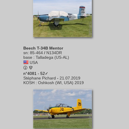
Beech T-34B Mentor
sn
:
85-464
/
N134DR
base
:
Talladega (US-AL)
USA
n°4081 - 52✓
Stéphane Pichard
-
21.07.2019
KOSH
:
Oshkosh (WI, USA) 2019