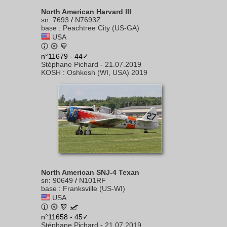
North American Harvard III
sn
:
7693
/
N7693Z
base
:
Peachtree City (US-GA)
USA
n°11679 - 44✓
Stéphane Pichard
-
21.07.2019
KOSH
:
Oshkosh (WI, USA) 2019
North American SNJ-4 Texan
sn
:
90649
/
N101RF
base
:
Franksville (US-WI)
USA
n°11658 - 45✓
Stéphane Pichard
-
21.07.2019