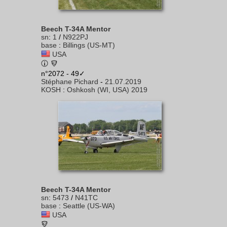
Beech T-34A Mentor
sn
:
1
/
N922PJ
base
:
Billings (US-MT)
USA
n°2072 - 49✓
Stéphane Pichard
-
21.07.2019
KOSH
:
Oshkosh (WI, USA) 2019
Beech T-34A Mentor
sn
:
5473
/
N41TC
base
:
Seattle (US-WA)
USA