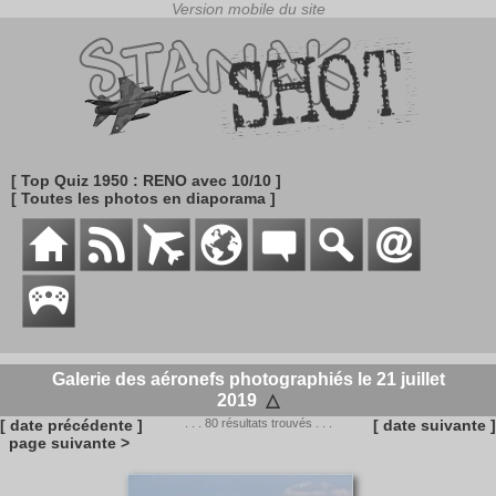
[ Top Quiz 1950 : RENO avec 10/10 ]
[ Toutes les photos en diaporama ]
Galerie des aéronefs photographiés le 21 juillet
2019
△
[ date précédente ]
. . . 80 résultats trouvés . . .
[ date suivante ]
page suivante >