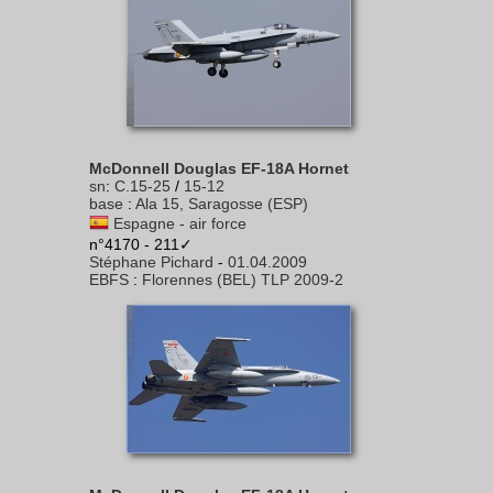
McDonnell Douglas EF-18A Hornet
sn
:
C.15-25
/
15-12
base
:
Ala 15, Saragosse (ESP)
Espagne - air force
n°4170 - 211✓
Stéphane Pichard
-
01.04.2009
EBFS
:
Florennes (BEL) TLP 2009-2