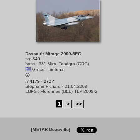
Dassault Mirage 2000-5EG
sn
:
540
base
:
331 Mira, Tanágra (GRC)
Grèce - air force
n°4179 - 270✓
Stéphane Pichard
-
01.04.2009
EBFS
:
Florennes (BEL) TLP 2009-2
1
>
>>
[METAR Deauville]