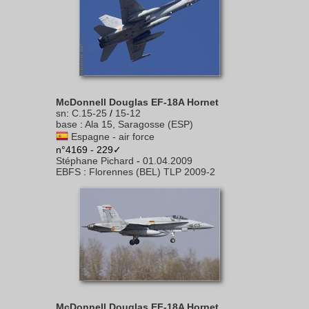
McDonnell Douglas EF-18A Hornet
sn
:
C.15-25
/
15-12
base
:
Ala 15, Saragosse (ESP)
Espagne - air force
n°4169 - 229✓
Stéphane Pichard
-
01.04.2009
EBFS
:
Florennes (BEL) TLP 2009-2
McDonnell Douglas EF-18A Hornet