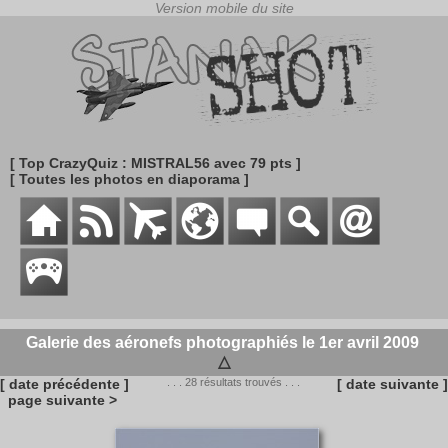
[ Top CrazyQuiz : MISTRAL56 avec 79 pts ]
[ Toutes les photos en diaporama ]
Galerie des aéronefs photographiés le 1er avril 2009
△
[ date précédente ]
. . . 28 résultats trouvés . . .
[ date suivante ]
page suivante >