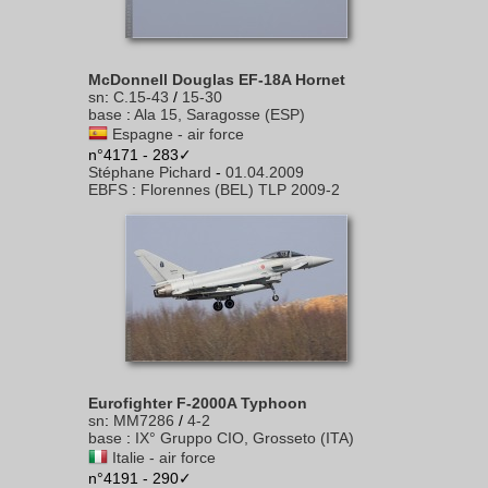
McDonnell Douglas EF-18A Hornet
sn
:
C.15-43
/
15-30
base
:
Ala 15, Saragosse (ESP)
Espagne - air force
n°4171 - 283✓
Stéphane Pichard
-
01.04.2009
EBFS
:
Florennes (BEL) TLP 2009-2
Eurofighter F-2000A Typhoon
sn
:
MM7286
/
4-2
base
:
IX° Gruppo CIO, Grosseto (ITA)
Italie - air force
n°4191 - 290✓