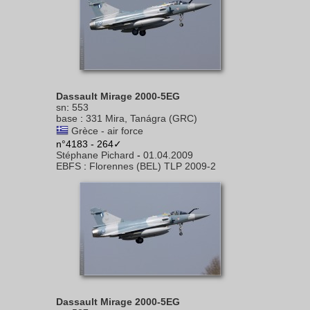
Dassault Mirage 2000-5EG
sn
:
553
base
:
331 Mira, Tanágra (GRC)
Grèce - air force
n°4183 - 264✓
Stéphane Pichard
-
01.04.2009
EBFS
:
Florennes (BEL) TLP 2009-2
Dassault Mirage 2000-5EG