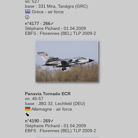
sn
:
527
base
:
331 Mira, Tanágra (GRC)
Grèce - air force
n°4177 - 266✓
Stéphane Pichard
-
01.04.2009
EBFS
:
Florennes (BEL) TLP 2009-2
Panavia Tornado ECR
sn
:
46-57
base
:
JBG 32, Lechfeld (DEU)
Allemagne - air force
n°4190 - 269✓
Stéphane Pichard
-
01.04.2009
EBFS
:
Florennes (BEL) TLP 2009-2