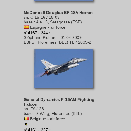
McDonnell Douglas EF-18A Hornet
sn
:
C.15-16
/
15-03
base
:
Ala 15, Saragosse (ESP)
Espagne - air force
n°4167 - 244✓
Stéphane Pichard
-
01.04.2009
EBFS
:
Florennes (BEL) TLP 2009-2
General Dynamics F-16AM Fighting
Falcon
sn
:
FA-126
base
:
2 Wing, Florennes (BEL)
Belgique - air force
n°4161 - 227✓