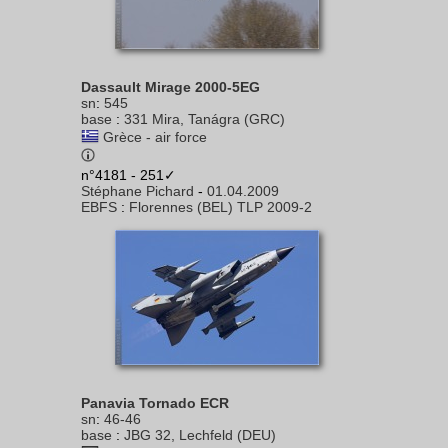
Dassault Mirage 2000-5EG
sn
:
545
base
:
331 Mira, Tanágra (GRC)
Grèce - air force
n°4181 - 251✓
Stéphane Pichard
-
01.04.2009
EBFS
:
Florennes (BEL) TLP 2009-2
Panavia Tornado ECR
sn
:
46-46
base
:
JBG 32, Lechfeld (DEU)