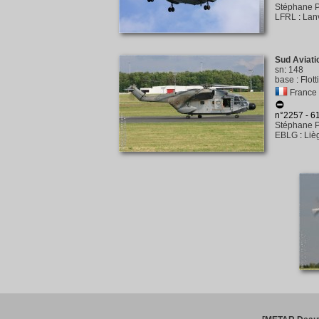
Stéphane P
LFRL
:
Lan
Sud Aviati
sn
:
148
base
:
Flot
France 
n°2257 - 
Stéphane P
EBLG
:
Liè