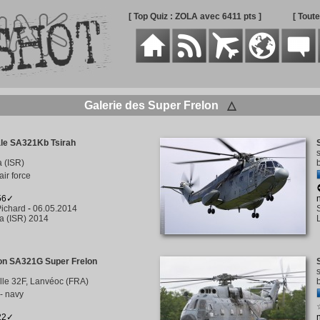
[ Top Quiz : ZOLA avec 6411 pts ]
[ Tout
Galerie des Super Frelon
△
ale SA321Kb Tsirah
a (ISR)
 air force
156✓
ichard
-
06.05.2014
a (ISR) 2014
on SA321G Super Frelon
tille 32F, Lanvéoc (FRA)
- navy
422✓