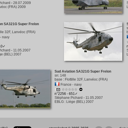
ichard
-
28.07.2009
véoc (FRA) 2009
on SA321G Super Frelon
tille 32F, Lanvéoc (FRA)
- navy
610✓
ichard
-
11.05.2007
ge (BEL) 2007
Sud Aviation SA321G Super Frelon
sn
:
148
base
:
Flottille 32F, Lanvéoc (FRA)
France - navy
1
☆☆☆☆☆
n°2256 - 651✓
Stéphane Pichard
-
11.05.2007
EBLG
:
Liège (BEL) 2007