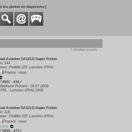
es les photos en diaporama ]
. . . 7 résultats trouvés . . .
Sud Aviation SA321G Super Frelon
sn
:
144
base
:
Flottille 32F, Lanvéoc (FRA)
France - navy
n°4501 - 434✓
Stéphane Pichard
-
28.07.2009
LFRL
:
Lanvéoc (FRA) 2009
Sud Aviation SA321G Super Frelon
sn
:
118
base
:
Flottille 32F, Lanvéoc (FRA)
France - navy
☆☆☆
n°2655 - 472✓