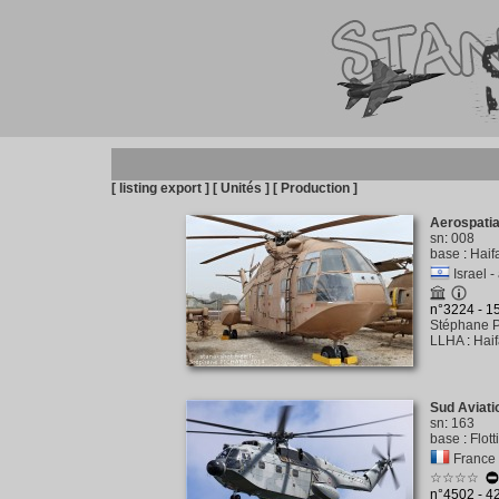
[ listing export ]
[ Unités ]
[ Production ]
Aerospati
sn
:
008
base
:
Haif
Israel -
n°3224 - 
Stéphane P
LLHA
:
Haif
Sud Aviati
sn
:
163
base
:
Flot
France 
☆☆☆☆
n°4502 - 