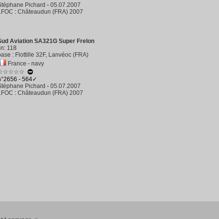
Stéphane Pichard
-
05.07.2007
LFOC
:
Châteaudun (FRA) 2007
Sud Aviation SA321G Super Frelon
sn
:
118
base
:
Flottille 32F, Lanvéoc (FRA)
France - navy
☆☆☆☆☆
n°2656 - 564✓
Stéphane Pichard
-
05.07.2007
LFOC
:
Châteaudun (FRA) 2007