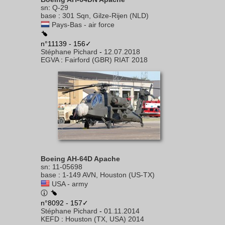
sn
:
Q-29
base
:
301 Sqn, Gilze-Rijen (NLD)
Pays-Bas - air force
n°11139 - 156✓
Stéphane Pichard
-
12.07.2018
EGVA
:
Fairford (GBR) RIAT 2018
Boeing AH-64D Apache
sn
:
11-05698
base
:
1-149 AVN, Houston (US-TX)
USA - army
n°8092 - 157✓
Stéphane Pichard
-
01.11.2014
KEFD
:
Houston (TX, USA) 2014