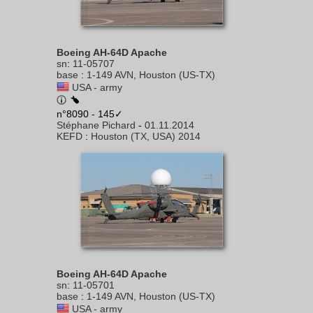
Boeing AH-64D Apache
sn
:
11-05707
base
:
1-149 AVN, Houston (US-TX)
USA - army
n°8090 - 145✓
Stéphane Pichard
-
01.11.2014
KEFD
:
Houston (TX, USA) 2014
Boeing AH-64D Apache
sn
:
11-05701
base
:
1-149 AVN, Houston (US-TX)
USA - army