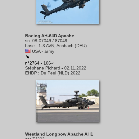
Boeing AH-64D Apache
sn
:
08-07049
/
87049
base
:
1-3 AVN, Ansbach (DEU)
USA - army
n°2764 - 106✓
Stéphane Pichard
-
02.11.2022
EHDP
:
De Peel (NLD) 2022
Westland Longbow Apache AH1