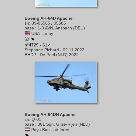
Boeing AH-64D Apache
sn
:
09-05585
/
95585
base
:
1-3 AVN, Ansbach (DEU)
USA - army
n°4729 - 61✓
Stéphane Pichard
-
02.11.2022
EHDP
:
De Peel (NLD) 2022
Boeing AH-64DN Apache
sn
:
Q-01
base
:
301 Sqn, Gilze-Rijen (NLD)
Pays-Bas - air force