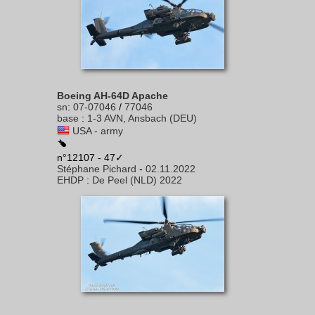
Boeing AH-64D Apache
sn
:
07-07046
/
77046
base
:
1-3 AVN, Ansbach (DEU)
USA - army
n°12107 - 47✓
Stéphane Pichard
-
02.11.2022
EHDP
:
De Peel (NLD) 2022