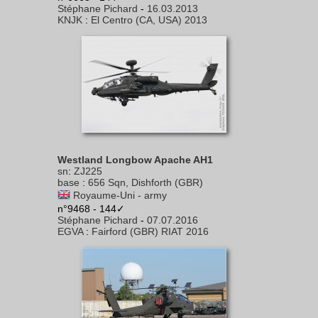
Stéphane Pichard
-
16.03.2013
KNJK
:
El Centro (CA, USA) 2013
Westland Longbow Apache AH1
sn
:
ZJ225
base
:
656 Sqn, Dishforth (GBR)
Royaume-Uni - army
n°9468 - 144✓
Stéphane Pichard
-
07.07.2016
EGVA
:
Fairford (GBR) RIAT 2016