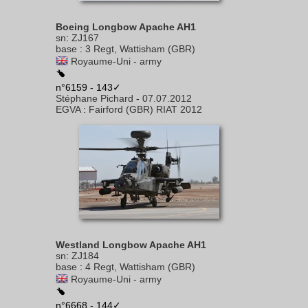
Boeing Longbow Apache AH1
sn
:
ZJ167
base
:
3 Regt, Wattisham (GBR)
Royaume-Uni - army
n°6159 - 143✓
Stéphane Pichard
-
07.07.2012
EGVA
:
Fairford (GBR) RIAT 2012
Westland Longbow Apache AH1
sn
:
ZJ184
base
:
4 Regt, Wattisham (GBR)
Royaume-Uni - army
n°6668 - 144✓