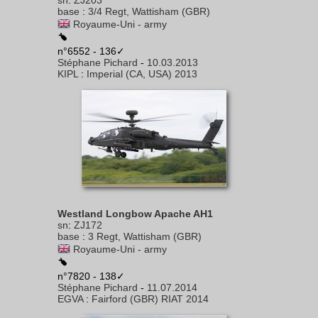
sn
:
ZJ203
base
:
3/4 Regt, Wattisham (GBR)
Royaume-Uni - army
n°6552 - 136✓
Stéphane Pichard
-
10.03.2013
KIPL
:
Imperial (CA, USA) 2013
Westland Longbow Apache AH1
sn
:
ZJ172
base
:
3 Regt, Wattisham (GBR)
Royaume-Uni - army
n°7820 - 138✓
Stéphane Pichard
-
11.07.2014
EGVA
:
Fairford (GBR) RIAT 2014