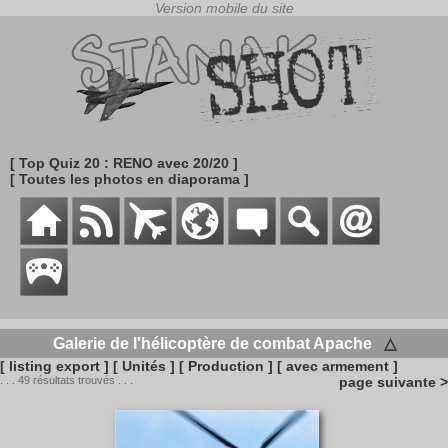
[ Top Quiz 20 : RENO avec 20/20 ]
[ Toutes les photos en diaporama ]
Galerie de l'hélicoptère de combat Apache
△
[ listing export ]
[ Unités ]
[ Production ]
[ avec armement ]
. . . 49 résultats trouvés . . .
page suivante >