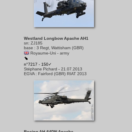
Westland Longbow Apache AH1
sn
:
ZJ185
base
:
3 Regt, Wattisham (GBR)
Royaume-Uni - army
n°7217 - 150✓
Stéphane Pichard
-
21.07.2013
EGVA
:
Fairford (GBR) RIAT 2013
Boeing AH-64DN Apache