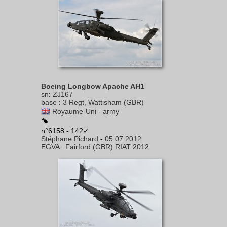
Boeing Longbow Apache AH1
sn
:
ZJ167
base
:
3 Regt, Wattisham (GBR)
Royaume-Uni - army
n°6158 - 142✓
Stéphane Pichard
-
05.07.2012
EGVA
:
Fairford (GBR) RIAT 2012