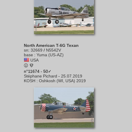
North American T-6G Texan
sn
:
32669
/
N5542V
base
:
Yuma (US-AZ)
USA
n°11674 - 50✓
Stéphane Pichard
-
25.07.2019
KOSH
:
Oshkosh (WI, USA) 2019