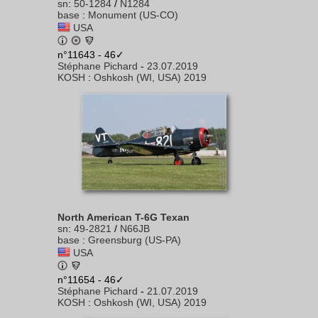
sn
:
50-1284
/
N1284
base
:
Monument (US-CO)
USA
n°11643 - 46✓
Stéphane Pichard
-
23.07.2019
KOSH
:
Oshkosh (WI, USA) 2019
North American T-6G Texan
sn
:
49-2821
/
N66JB
base
:
Greensburg (US-PA)
USA
n°11654 - 46✓
Stéphane Pichard
-
21.07.2019
KOSH
:
Oshkosh (WI, USA) 2019