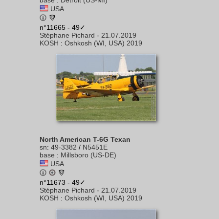
base
:
Detroit (US-MI)
USA
n°11665 - 49✓
Stéphane Pichard
-
21.07.2019
KOSH
:
Oshkosh (WI, USA) 2019
North American T-6G Texan
sn
:
49-3382
/
N5451E
base
:
Millsboro (US-DE)
USA
n°11673 - 49✓
Stéphane Pichard
-
21.07.2019
KOSH
:
Oshkosh (WI, USA) 2019