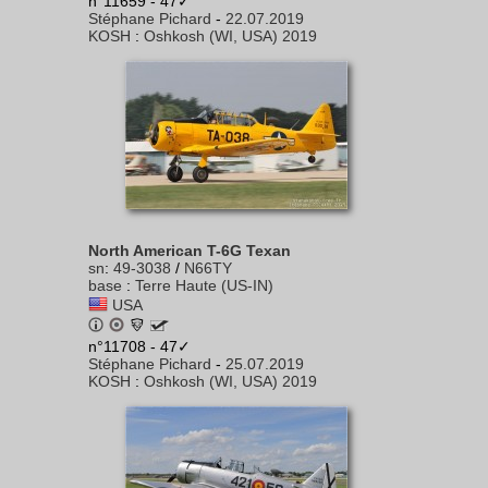
n°11659 - 47✓
Stéphane Pichard
-
22.07.2019
KOSH
:
Oshkosh (WI, USA) 2019
North American T-6G Texan
sn
:
49-3038
/
N66TY
base
:
Terre Haute (US-IN)
USA
n°11708 - 47✓
Stéphane Pichard
-
25.07.2019
KOSH
:
Oshkosh (WI, USA) 2019