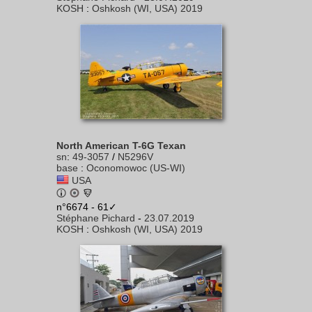
KOSH
:
Oshkosh (WI, USA) 2019
North American T-6G Texan
sn
:
49-3057
/
N5296V
base
:
Oconomowoc (US-WI)
USA
n°6674 - 61✓
Stéphane Pichard
-
23.07.2019
KOSH
:
Oshkosh (WI, USA) 2019