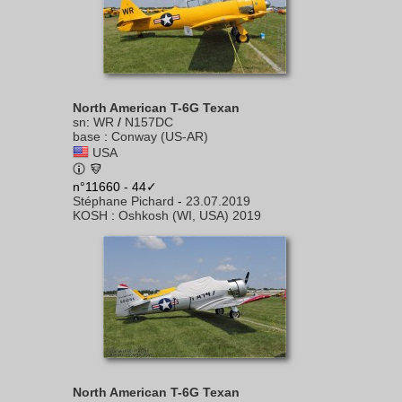
North American T-6G Texan
sn
:
WR
/
N157DC
base
:
Conway (US-AR)
USA
n°11660 - 44✓
Stéphane Pichard
-
23.07.2019
KOSH
:
Oshkosh (WI, USA) 2019
North American T-6G Texan