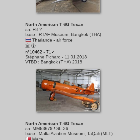
North American T-6G Texan
sn
:
F8-?
base
:
RTAF Museum, Bangkok (THA)
Thaïlande - air force
n°10462 - 71✓
Stéphane Pichard
-
11.01.2018
VTBD
:
Bangkok (THA) 2018
North American T-6G Texan
sn
:
MM53679
/
SL-36
base
:
Malta Aviation Museum, TaQali (MLT)
Malte