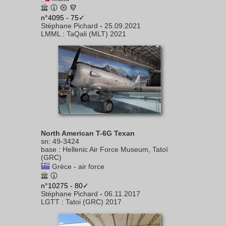
n°4095 - 75✓
Stéphane Pichard
-
25.09.2021
LMML
:
TaQali (MLT) 2021
North American T-6G Texan
sn
:
49-3424
base
:
Hellenic Air Force Museum, Tatoï
(GRC)
Grèce - air force
n°10275 - 80✓
Stéphane Pichard
-
06.11.2017
LGTT
:
Tatoi (GRC) 2017