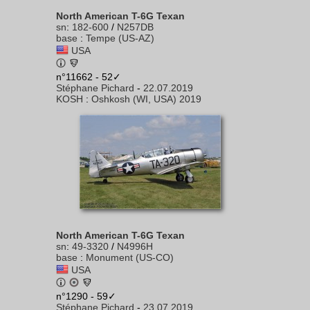
North American T-6G Texan
sn
:
182-600
/
N257DB
base
:
Tempe (US-AZ)
USA
n°11662 - 52✓
Stéphane Pichard
-
22.07.2019
KOSH
:
Oshkosh (WI, USA) 2019
North American T-6G Texan
sn
:
49-3320
/
N4996H
base
:
Monument (US-CO)
USA
n°1290 - 59✓
Stéphane Pichard
-
23.07.2019