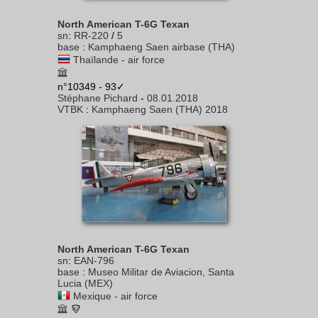
North American T-6G Texan
sn
:
RR-220
/
5
base
:
Kamphaeng Saen airbase (THA)
Thaïlande - air force
n°10349 - 93✓
Stéphane Pichard
-
08.01.2018
VTBK
:
Kamphaeng Saen (THA) 2018
North American T-6G Texan
sn
:
EAN-796
base
:
Museo Militar de Aviacion, Santa
Lucia (MEX)
Mexique - air force