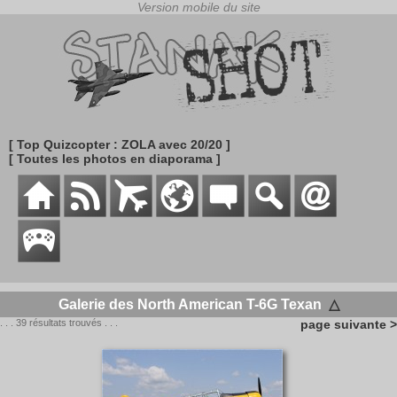
[ Top Quizcopter : ZOLA avec 20/20 ]
[ Toutes les photos en diaporama ]
Galerie des North American T-6G Texan
△
. . . 39 résultats trouvés . . .
page suivante >