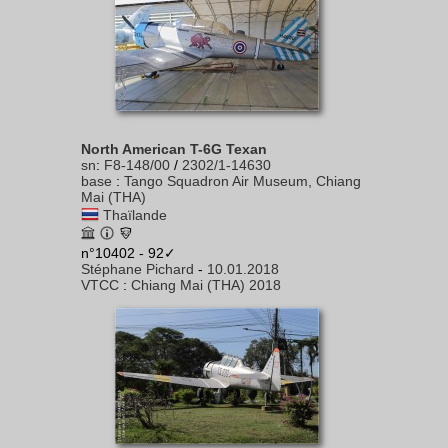
North American T-6G Texan
sn
:
F8-148/00
/
2302/1-14630
base
:
Tango Squadron Air Museum, Chiang
Mai (THA)
Thaïlande
n°10402 - 92✓
Stéphane Pichard
-
10.01.2018
VTCC
:
Chiang Mai (THA) 2018