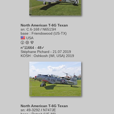
North American T-6G Texan
sn
:
C.6-168
/
N651SH
base
:
Friendswood (US-TX)
USA
n°11664 - 48✓
Stéphane Pichard
-
21.07.2019
KOSH
:
Oshkosh (WI, USA) 2019
North American T-6G Texan
sn
:
49-3292
/
N747JE