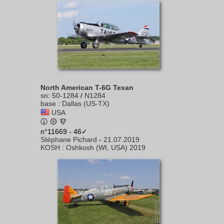
North American T-6G Texan
sn
:
50-1284
/
N1284
base
:
Dallas (US-TX)
USA
n°11669 - 46✓
Stéphane Pichard
-
21.07.2019
KOSH
:
Oshkosh (WI, USA) 2019