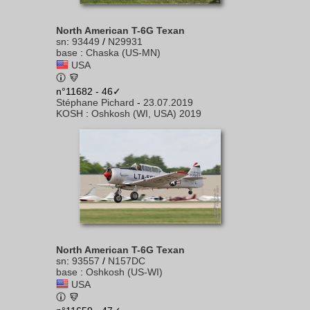
North American T-6G Texan
sn
:
93449
/
N29931
base
:
Chaska (US-MN)
USA
n°11682 - 46✓
Stéphane Pichard
-
23.07.2019
KOSH
:
Oshkosh (WI, USA) 2019
North American T-6G Texan
sn
:
93557
/
N157DC
base
:
Oshkosh (US-WI)
USA