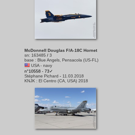
McDonnell Douglas F/A-18C Hornet
sn
:
163485
/
3
base
:
Blue Angels, Pensacola (US-FL)
USA - navy
n°10558 - 73✓
Stéphane Pichard
-
11.03.2018
KNJK
:
El Centro (CA, USA) 2018