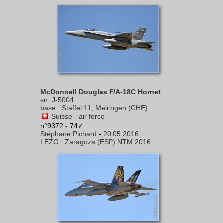
McDonnell Douglas F/A-18C Hornet
sn
:
J-5004
base
:
Staffel 11, Meiringen (CHE)
Suisse - air force
n°9372 - 74✓
Stéphane Pichard
-
20.05.2016
LEZG
:
Zaragoza (ESP) NTM 2016