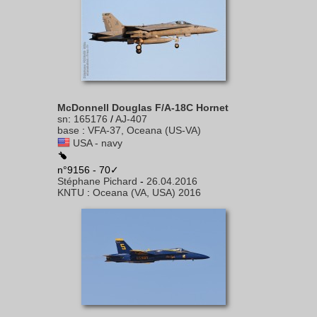
McDonnell Douglas F/A-18C Hornet
sn
:
165176
/
AJ-407
base
:
VFA-37, Oceana (US-VA)
USA - navy
n°9156 - 70✓
Stéphane Pichard
-
26.04.2016
KNTU
:
Oceana (VA, USA) 2016