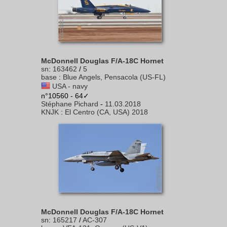
McDonnell Douglas F/A-18C Hornet
sn
:
163462
/
5
base
:
Blue Angels, Pensacola (US-FL)
USA - navy
n°10560 - 64✓
Stéphane Pichard
-
11.03.2018
KNJK
:
El Centro (CA, USA) 2018
McDonnell Douglas F/A-18C Hornet
sn
:
165217
/
AC-307