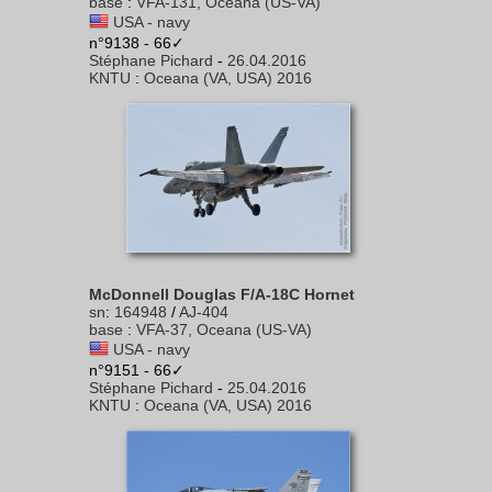
base
:
VFA-131, Oceana (US-VA)
USA - navy
n°9138 - 66✓
Stéphane Pichard
-
26.04.2016
KNTU
:
Oceana (VA, USA) 2016
McDonnell Douglas F/A-18C Hornet
sn
:
164948
/
AJ-404
base
:
VFA-37, Oceana (US-VA)
USA - navy
n°9151 - 66✓
Stéphane Pichard
-
25.04.2016
KNTU
:
Oceana (VA, USA) 2016