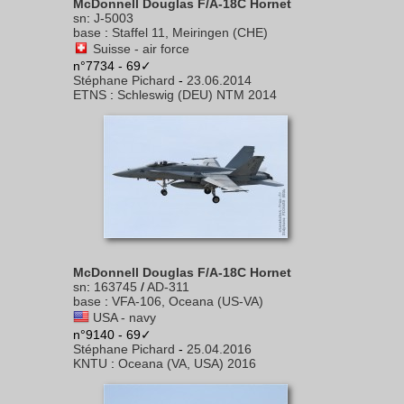
McDonnell Douglas F/A-18C Hornet
sn
:
J-5003
base
:
Staffel 11, Meiringen (CHE)
Suisse - air force
n°7734 - 69✓
Stéphane Pichard
-
23.06.2014
ETNS
:
Schleswig (DEU) NTM 2014
McDonnell Douglas F/A-18C Hornet
sn
:
163745
/
AD-311
base
:
VFA-106, Oceana (US-VA)
USA - navy
n°9140 - 69✓
Stéphane Pichard
-
25.04.2016
KNTU
:
Oceana (VA, USA) 2016