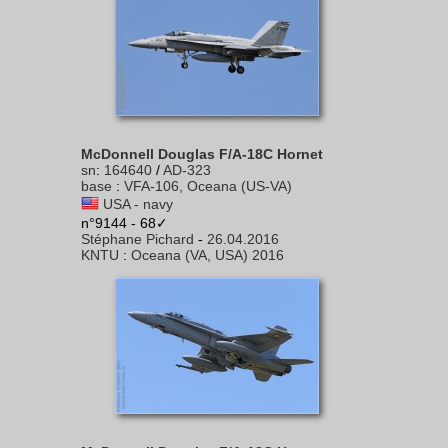
McDonnell Douglas F/A-18C Hornet
sn
:
164640
/
AD-323
base
:
VFA-106, Oceana (US-VA)
USA - navy
n°9144 - 68✓
Stéphane Pichard
-
26.04.2016
KNTU
:
Oceana (VA, USA) 2016