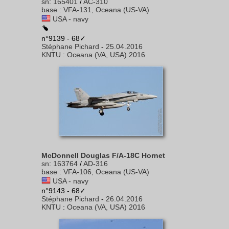
sn
:
165401
/
AC-310
base
:
VFA-131, Oceana (US-VA)
USA - navy
n°9139 - 68✓
Stéphane Pichard
-
25.04.2016
KNTU
:
Oceana (VA, USA) 2016
McDonnell Douglas F/A-18C Hornet
sn
:
163764
/
AD-316
base
:
VFA-106, Oceana (US-VA)
USA - navy
n°9143 - 68✓
Stéphane Pichard
-
26.04.2016
KNTU
:
Oceana (VA, USA) 2016