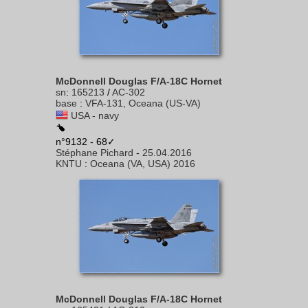
McDonnell Douglas F/A-18C Hornet
sn
:
165213
/
AC-302
base
:
VFA-131, Oceana (US-VA)
USA - navy
n°9132 - 68✓
Stéphane Pichard
-
25.04.2016
KNTU
:
Oceana (VA, USA) 2016
McDonnell Douglas F/A-18C Hornet