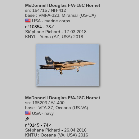
McDonnell Douglas F/A-18C Hornet
sn
:
164715
/
NH-412
base
:
VMFA-323, Miramar (US-CA)
USA - marine corps
n°10854 - 73✓
Stéphane Pichard
-
17.03.2018
KNYL
:
Yuma (AZ, USA) 2018
McDonnell Douglas F/A-18C Hornet
sn
:
165203
/
AJ-400
base
:
VFA-37, Oceana (US-VA)
USA - navy
n°9145 - 74✓
Stéphane Pichard
-
26.04.2016
KNTU
:
Oceana (VA, USA) 2016