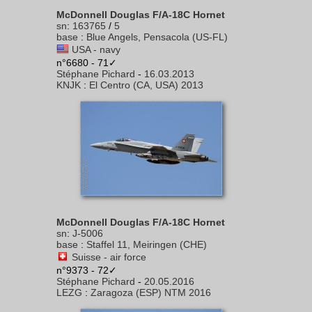
McDonnell Douglas F/A-18C Hornet
sn
:
163765
/
5
base
:
Blue Angels, Pensacola (US-FL)
USA - navy
n°6680 - 71✓
Stéphane Pichard
-
16.03.2013
KNJK
:
El Centro (CA, USA) 2013
McDonnell Douglas F/A-18C Hornet
sn
:
J-5006
base
:
Staffel 11, Meiringen (CHE)
Suisse - air force
n°9373 - 72✓
Stéphane Pichard
-
20.05.2016
LEZG
:
Zaragoza (ESP) NTM 2016