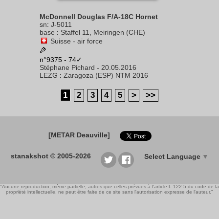
McDonnell Douglas F/A-18C Hornet
sn
:
J-5011
base
:
Staffel 11, Meiringen (CHE)
Suisse - air force
n°9375 - 74✓
Stéphane Pichard
-
20.05.2016
LEZG
:
Zaragoza (ESP) NTM 2016
1
2
3
4
5
>
>>
[METAR Deauville]
stanakshot © 2005-2026
Select Language
▼
"Aucune reproduction, même partielle, autres que celles prévues à l'article L 122-5 du code de la
propriété intellectuelle, ne peut être faite de ce site sans l'autorisation expresse de l'auteur."