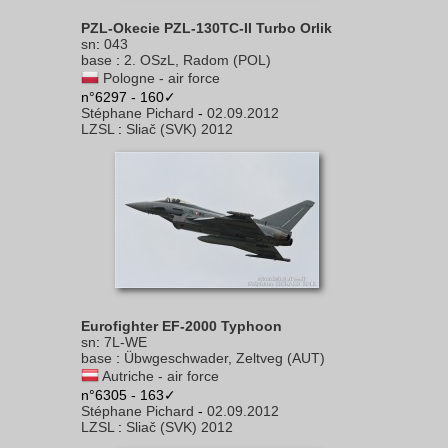
PZL-Okecie PZL-130TC-II Turbo Orlik
sn
:
043
base
:
2. OSzL, Radom (POL)
Pologne - air force
n°6297 - 160✓
Stéphane Pichard
-
02.09.2012
LZSL
:
Sliač (SVK) 2012
Eurofighter EF-2000 Typhoon
sn
:
7L-WE
base
:
Übwgeschwader, Zeltveg (AUT)
Autriche - air force
n°6305 - 163✓
Stéphane Pichard
-
02.09.2012
LZSL
:
Sliač (SVK) 2012