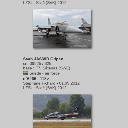
LZSL
:
Sliač (SVK) 2012
Saab JAS39D Gripen
sn
:
39825
/
825
base
:
F7, Såtenäs (SWE)
Suède - air force
n°6266 - 118✓
Stéphane Pichard
-
01.09.2012
LZSL
:
Sliač (SVK) 2012