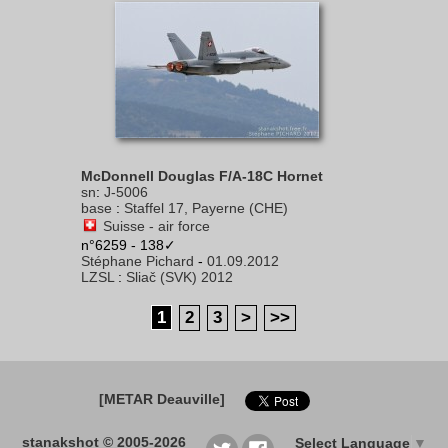
McDonnell Douglas F/A-18C Hornet
sn
:
J-5006
base
:
Staffel 17, Payerne (CHE)
Suisse - air force
n°6259 - 138✓
Stéphane Pichard
-
01.09.2012
LZSL
:
Sliač (SVK) 2012
1
2
3
>
>>
[METAR Deauville]
stanakshot © 2005-2026
Select Language
▼