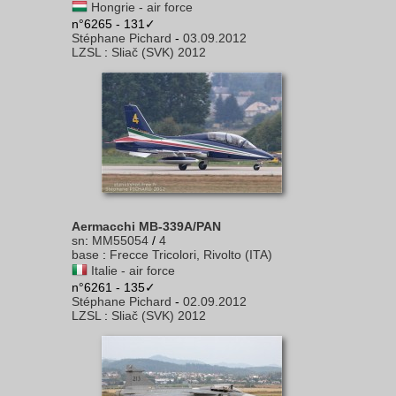
Hongrie - air force
n°6265 - 131✓
Stéphane Pichard
-
03.09.2012
LZSL
:
Sliač (SVK) 2012
Aermacchi MB-339A/PAN
sn
:
MM55054
/
4
base
:
Frecce Tricolori, Rivolto (ITA)
Italie - air force
n°6261 - 135✓
Stéphane Pichard
-
02.09.2012
LZSL
:
Sliač (SVK) 2012