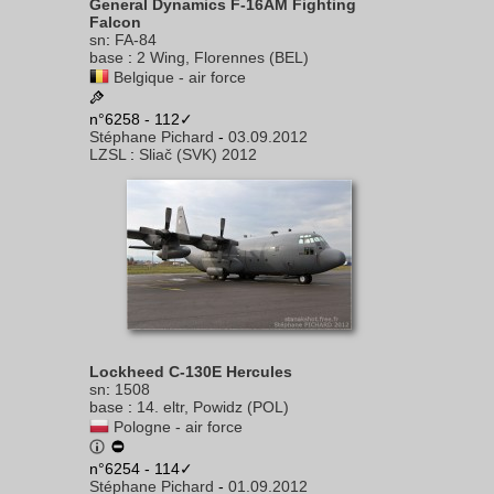
General Dynamics F-16AM Fighting
Falcon
sn
:
FA-84
base
:
2 Wing, Florennes (BEL)
Belgique - air force
n°6258 - 112✓
Stéphane Pichard
-
03.09.2012
LZSL
:
Sliač (SVK) 2012
Lockheed C-130E Hercules
sn
:
1508
base
:
14. eltr, Powidz (POL)
Pologne - air force
n°6254 - 114✓
Stéphane Pichard
-
01.09.2012