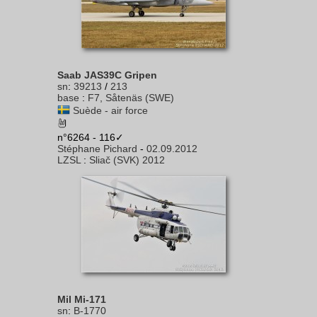
Saab JAS39C Gripen
sn
:
39213
/
213
base
:
F7, Såtenäs (SWE)
Suède - air force
n°6264 - 116✓
Stéphane Pichard
-
02.09.2012
LZSL
:
Sliač (SVK) 2012
Mil Mi-171
sn
:
B-1770