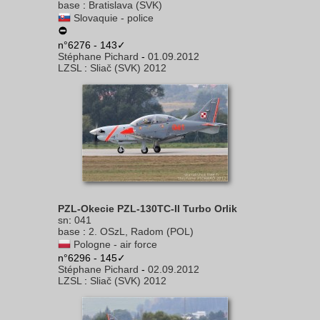
base
:
Bratislava (SVK)
Slovaquie - police
n°6276 - 143✓
Stéphane Pichard
-
01.09.2012
LZSL
:
Sliač (SVK) 2012
PZL-Okecie PZL-130TC-II Turbo Orlik
sn
:
041
base
:
2. OSzL, Radom (POL)
Pologne - air force
n°6296 - 145✓
Stéphane Pichard
-
02.09.2012
LZSL
:
Sliač (SVK) 2012