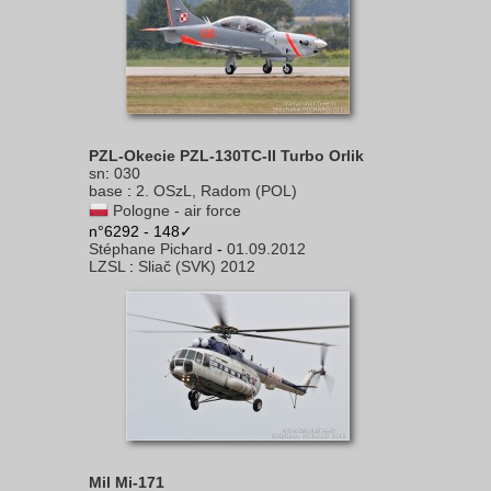
PZL-Okecie PZL-130TC-II Turbo Orlik
sn
:
030
base
:
2. OSzL, Radom (POL)
Pologne - air force
n°6292 - 148✓
Stéphane Pichard
-
01.09.2012
LZSL
:
Sliač (SVK) 2012
Mil Mi-171