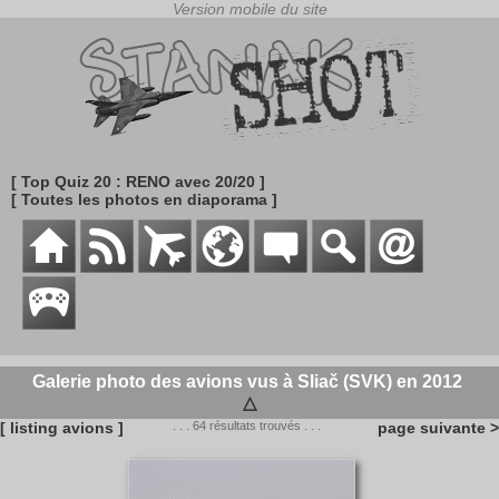
[ Top Quiz 20 : RENO avec 20/20 ]
[ Toutes les photos en diaporama ]
Galerie photo des avions vus à Sliač (SVK) en 2012
△
[ listing avions ]
. . . 64 résultats trouvés . . .
page suivante >