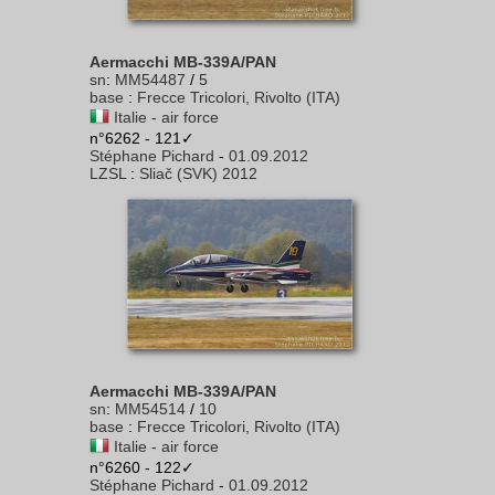
Aermacchi MB-339A/PAN
sn
:
MM54487
/
5
base
:
Frecce Tricolori, Rivolto (ITA)
Italie - air force
n°6262 - 121✓
Stéphane Pichard
-
01.09.2012
LZSL
:
Sliač (SVK) 2012
Aermacchi MB-339A/PAN
sn
:
MM54514
/
10
base
:
Frecce Tricolori, Rivolto (ITA)
Italie - air force
n°6260 - 122✓
Stéphane Pichard
-
01.09.2012