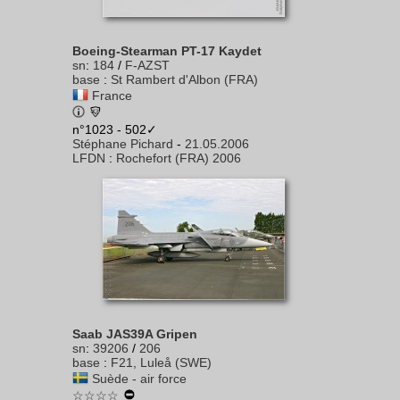
Boeing-Stearman PT-17 Kaydet
sn
:
184
/
F-AZST
base
:
St Rambert d'Albon (FRA)
France
n°1023 - 502✓
Stéphane Pichard
-
21.05.2006
LFDN
:
Rochefort (FRA) 2006
Saab JAS39A Gripen
sn
:
39206
/
206
base
:
F21, Luleå (SWE)
Suède - air force
☆☆☆☆