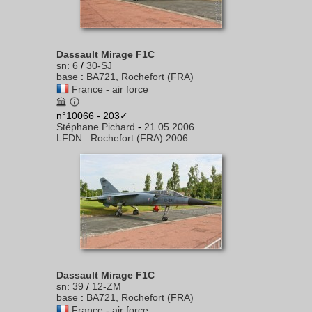
Dassault Mirage F1C
sn
:
6
/
30-SJ
base
:
BA721, Rochefort (FRA)
France - air force
n°10066 - 203✓
Stéphane Pichard
-
21.05.2006
LFDN
:
Rochefort (FRA) 2006
Dassault Mirage F1C
sn
:
39
/
12-ZM
base
:
BA721, Rochefort (FRA)
France - air force