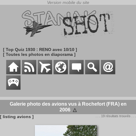
[ Top Quiz 1930 : RENO avec 10/10 ]
[ Toutes les photos en diaporama ]
Galerie photo des avions vus à Rochefort (FRA) en
2006
△
[ listing avions ]
. . . 19 résultats trouvés . . .