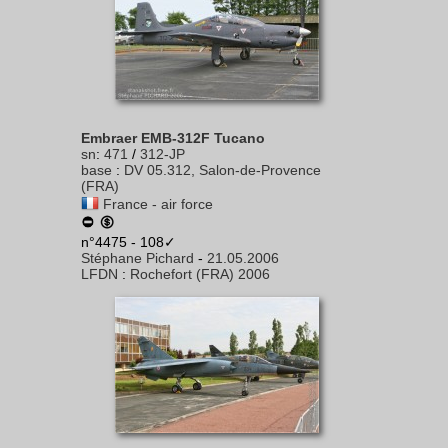
Embraer EMB-312F Tucano
sn
:
471
/
312-JP
base
:
DV 05.312, Salon-de-Provence
(FRA)
France - air force
n°4475 - 108✓
Stéphane Pichard
-
21.05.2006
LFDN
:
Rochefort (FRA) 2006