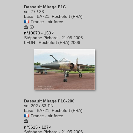
Dassault Mirage F1C
sn
:
77
/
33-
base
:
BA721, Rochefort (FRA)
France - air force
n°10070 - 150✓
Stéphane Pichard
-
21.05.2006
LFDN
:
Rochefort (FRA) 2006
Dassault Mirage F1C-200
sn
:
202
/
33-FN
base
:
BA721, Rochefort (FRA)
France - air force
n°9615 - 127✓
Stéphane Pichard
-
21.05.2006