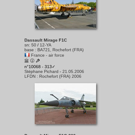
Dassault Mirage F1C
sn
:
50
/
12-YA
base
:
BA721, Rochefort (FRA)
France - air force
n°10068 - 313✓
Stéphane Pichard
-
21.05.2006
LFDN
:
Rochefort (FRA) 2006