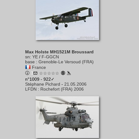
Max Holste MH1521M Broussard
sn
:
YE
/
F-GGCN
base
:
Grenoble-Le Versoud (FRA)
France
3
☆☆☆☆☆
n°1009 - 922✓
Stéphane Pichard
-
21.05.2006
LFDN
:
Rochefort (FRA) 2006