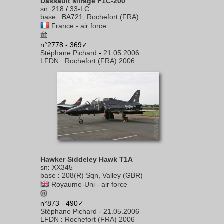
Dassault Mirage F1C-200
sn
:
218
/
33-LC
base
:
BA721, Rochefort (FRA)
France - air force
n°2778 - 369✓
Stéphane Pichard
-
21.05.2006
LFDN
:
Rochefort (FRA) 2006
Hawker Siddeley Hawk T1A
sn
:
XX345
base
:
208(R) Sqn, Valley (GBR)
Royaume-Uni - air force
n°873 - 490✓
Stéphane Pichard
-
21.05.2006
LFDN
:
Rochefort (FRA) 2006