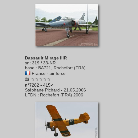
Dassault Mirage IIIR
sn
:
319
/
33-NR
base
:
BA721, Rochefort (FRA)
France - air force
☆☆☆☆☆
n°7282 - 415✓
Stéphane Pichard
-
21.05.2006
LFDN
:
Rochefort (FRA) 2006