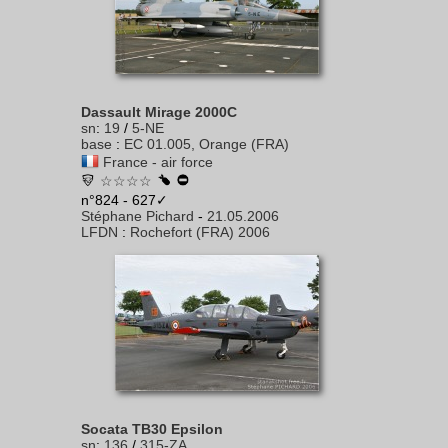
Dassault Mirage 2000C
sn
:
19
/
5-NE
base
:
EC 01.005, Orange (FRA)
France - air force
☆☆☆☆
n°824 - 627✓
Stéphane Pichard
-
21.05.2006
LFDN
:
Rochefort (FRA) 2006
Socata TB30 Epsilon
sn
:
136
/
315-ZA