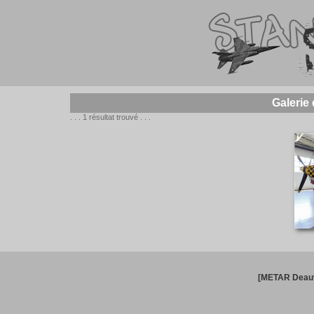
Galerie
. . . 1 résultat trouvé . . .
[METAR Deauv