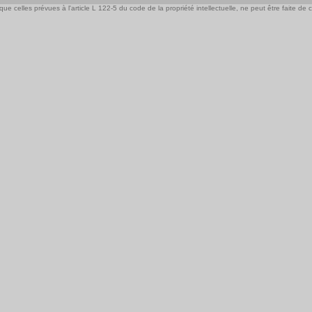
e celles prévues à l'article L 122-5 du code de la propriété intellectuelle, ne peut être faite de ce