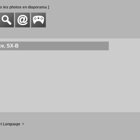
es les photos en diaporama ]
ce, SX-B
ct Language
▼