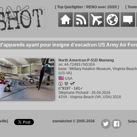
[ Top Quizfighter : RENO avec 20/20 ]
[ Tout
 d'appareils ayant pour insigne d'escadron US Army Air For
North American P-51D Mustang
sn
:
44-72483
/
N51EA
base
:
Military Aviation Museum, Virginia Beach
(US-VA)
USA
n°9197 - 141✓
Stéphane Pichard
-
26.04.2016
42VA
:
Virginia Beach (VA, USA) 2016
ille]
stanakshot © 2005-2026
Sele