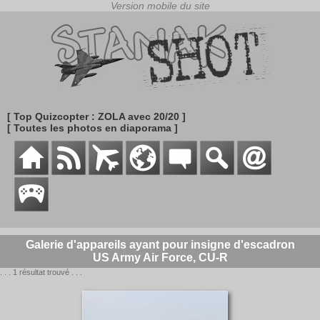
[ Top Quizcopter : ZOLA avec 20/20 ]
[ Toutes les photos en diaporama ]
Galerie d'appareils ayant pour insigne d'escadron
US Army Air Force, CU-R
. . . 1 résultat trouvé . . .