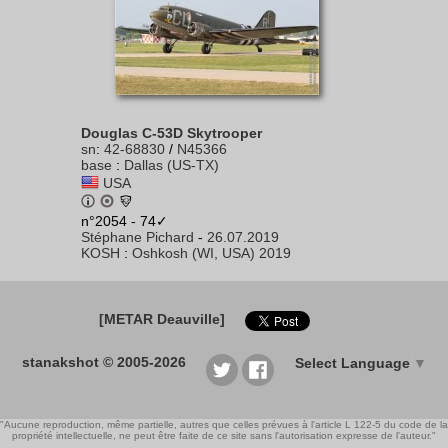
Douglas C-53D Skytrooper
sn
:
42-68830
/
N45366
base
:
Dallas (US-TX)
USA
n°2054 - 74✓
Stéphane Pichard
-
26.07.2019
KOSH
:
Oshkosh (WI, USA) 2019
[METAR Deauville]
stanakshot © 2005-2026
Select Language
▼
"Aucune reproduction, même partielle, autres que celles prévues à l'article L 122-5 du code de la
propriété intellectuelle, ne peut être faite de ce site sans l'autorisation expresse de l'auteur."