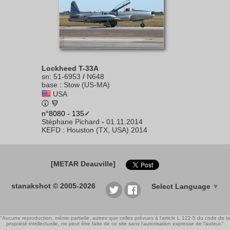
Lockheed T-33A
sn
:
51-6953
/
N648
base
:
Stow (US-MA)
USA
n°8080 - 135✓
Stéphane Pichard
-
01.11.2014
KEFD
:
Houston (TX, USA) 2014
[METAR Deauville]
stanakshot © 2005-2026
Select Language
▼
"Aucune reproduction, même partielle, autres que celles prévues à l'article L 122-5 du code de la
propriété intellectuelle, ne peut être faite de ce site sans l'autorisation expresse de l'auteur."