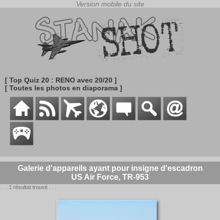
[ Top Quiz 20 : RENO avec 20/20 ]
[ Toutes les photos en diaporama ]
Galerie d'appareils ayant pour insigne d'escadron
US Air Force, TR-953
. . . 1 résultat trouvé . . .