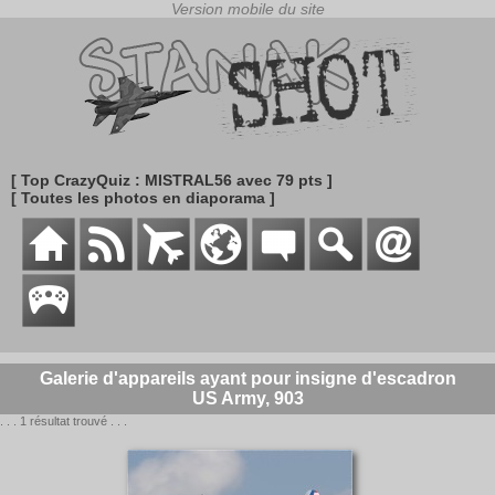
[ Top CrazyQuiz : MISTRAL56 avec 79 pts ]
[ Toutes les photos en diaporama ]
Galerie d'appareils ayant pour insigne d'escadron
US Army, 903
. . . 1 résultat trouvé . . .