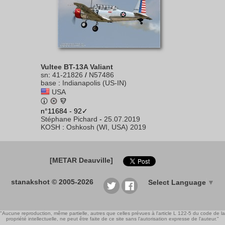
Vultee BT-13A Valiant
sn
:
41-21826
/
N57486
base
:
Indianapolis (US-IN)
USA
n°11684 - 92✓
Stéphane Pichard
-
25.07.2019
KOSH
:
Oshkosh (WI, USA) 2019
[METAR Deauville]
stanakshot © 2005-2026
Select Language
▼
"Aucune reproduction, même partielle, autres que celles prévues à l'article L 122-5 du code de la
propriété intellectuelle, ne peut être faite de ce site sans l'autorisation expresse de l'auteur."