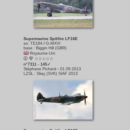
Supermarine Spitfire LF16E
sn
:
TE184
/
G-MXVI
base
:
Biggin Hill (GBR)
Royaume-Uni
☆☆☆☆☆
n°7311 - 145✓
Stéphane Pichard
-
01.09.2013
LZSL
:
Sliaç (SVK) SIAF 2013