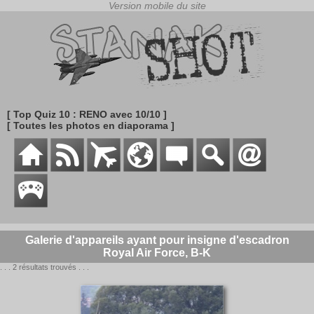
[ Top Quiz 10 : RENO avec 10/10 ]
[ Toutes les photos en diaporama ]
Galerie d'appareils ayant pour insigne d'escadron
Royal Air Force, B-K
. . . 2 résultats trouvés . . .