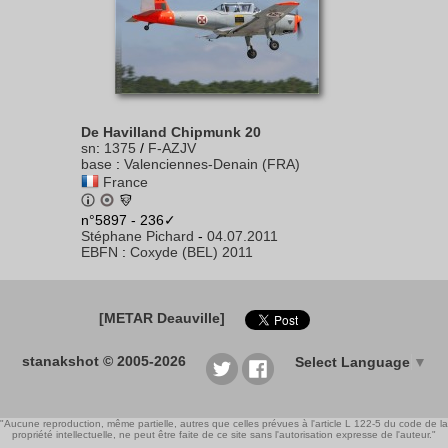
De Havilland Chipmunk 20
sn
:
1375
/
F-AZJV
base
:
Valenciennes-Denain (FRA)
France
n°5897 - 236✓
Stéphane Pichard
-
04.07.2011
EBFN
:
Coxyde (BEL) 2011
[METAR Deauville]
stanakshot © 2005-2026
Select Language
▼
"Aucune reproduction, même partielle, autres que celles prévues à l'article L 122-5 du code de la
propriété intellectuelle, ne peut être faite de ce site sans l'autorisation expresse de l'auteur."