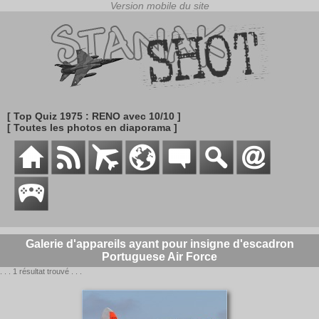
[ Top Quiz 1975 : RENO avec 10/10 ]
[ Toutes les photos en diaporama ]
Galerie d'appareils ayant pour insigne d'escadron
Portuguese Air Force
. . . 1 résultat trouvé . . .