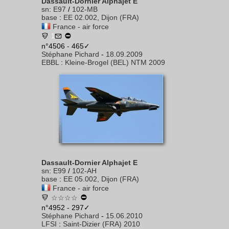
Dassault-Dornier Alphajet E
sn
:
E97
/
102-MB
base
:
EE 02.002, Dijon (FRA)
France - air force
1
n°4506 - 465✓
Stéphane Pichard
-
18.09.2009
EBBL
:
Kleine-Brogel (BEL) NTM 2009
Dassault-Dornier Alphajet E
sn
:
E99
/
102-AH
base
:
EE 05.002, Dijon (FRA)
France - air force
☆☆☆☆
n°4952 - 297✓
Stéphane Pichard
-
15.06.2010
LFSI
:
Saint-Dizier (FRA) 2010