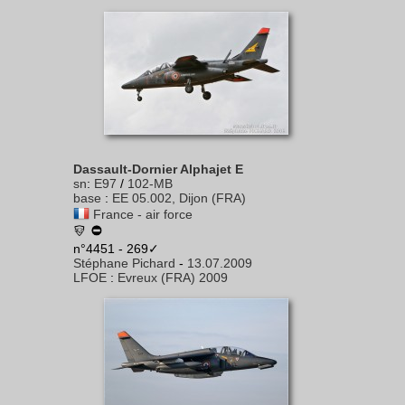
Dassault-Dornier Alphajet E
sn
:
E97
/
102-MB
base
:
EE 05.002, Dijon (FRA)
France - air force
n°4451 - 269✓
Stéphane Pichard
-
13.07.2009
LFOE
:
Evreux (FRA) 2009