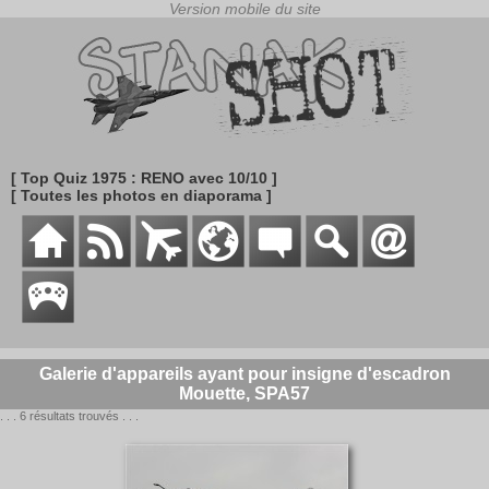
[ Top Quiz 1975 : RENO avec 10/10 ]
[ Toutes les photos en diaporama ]
Galerie d'appareils ayant pour insigne d'escadron
Mouette, SPA57
. . . 6 résultats trouvés . . .