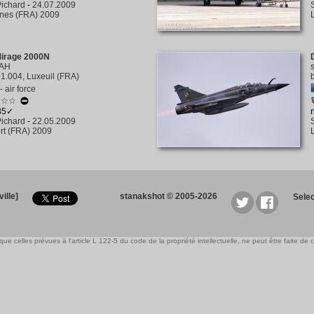
ichard
-
24.07.2009
nes (FRA) 2009
Mirage 2000N
-AH
1.004, Luxeuil (FRA)
 air force
☆☆☆
385✓
ichard
-
22.05.2009
rt (FRA) 2009
ille]
stanakshot © 2005-2026
Sele
e celles prévues à l'article L 122-5 du code de la propriété intellectuelle, ne peut être faite de ce