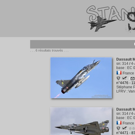
. . . 6 résultats trouvés . . .
Dassault 
sn
:
314
/
4
base
:
EC 0
France -
2
n°4476 - 1
Stéphane P
LFRV
:
Van
Dassault 
sn
:
314
/
4
base
:
EC 0
France -
☆
n°4471 - 