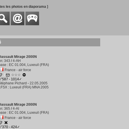
utes les photos en diaporama ]
é
Dassault Mirage 2000N
sn
:
343
/
4-AH
base
:
EC 01.004, Luxeuil (FRA)
France - air force
1
☆☆☆
n°587 - 1014✓
Stéphane Pichard
-
22.05.2005
LFSX
:
Luxeuil (FRA) MNA 2005
Dassault Mirage 2000N
sn
:
365
/
4-AI
base
:
EC 01.004, Luxeuil (FRA)
France - air force
n°370 - 424✓