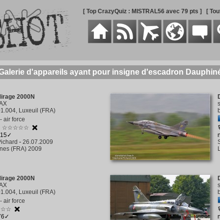
[ Top CrazyQuiz : MISTRAL56 avec 79 pts ]
[ To
Galerie d'appareils ayant pour insigne d'escadron Dauphin
Mirage 2000N
-AX
1.004, Luxeuil (FRA)
 air force
☆☆☆☆☆
115✓
ichard
-
26.07.2009
nes (FRA) 2009
Mirage 2000N
-AX
1.004, Luxeuil (FRA)
 air force
☆☆☆
876✓