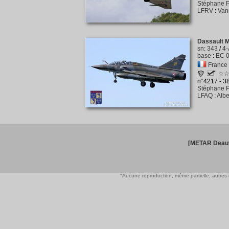
Stéphane P
LFRV
:
Van
Dassault 
sn
:
343
/
4
base
:
EC 0
France -
☆
n°4217 - 
Stéphane P
LFAQ
:
Albe
[METAR Deauv
"Aucune reproduction, même partielle, autres qu