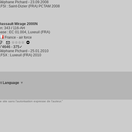
Stéphane Pichard
-
23.09.2008
LFSI
:
Saint-Dizier (FRA) PCTAM 2008
Dassault Mirage 2000N
sn
:
343
/
116-AH
base
:
EC 01.004, Luxeuil (FRA)
France - air force
1
☆☆☆☆
n°4646 - 375✓
Stéphane Pichard
-
25.01.2010
LFSX
:
Luxeuil (FRA) 2010
ct Language
▼
 site sans l'autorisation expresse de l'auteur."