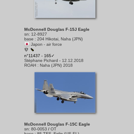
McDonnell Douglas F-15J Eagle
sn
:
12-8927
base
:
204 Hikotai, Naha (JPN)
Japon - air force
n°11437 - 165✓
Stéphane Pichard
-
12.12.2018
ROAH
:
Naha (JPN) 2018
McDonnell Douglas F-15C Eagle
sn
:
80-0053
/
OT
base
:
85 TES, Eglin (US-FL)