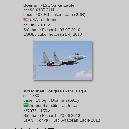
Boeing F-15E Strike Eagle
sn
:
98-0135
/
LN
base
:
492 FS, Lakenheath (GBR)
USA - air force
n°5082 - 191✓
Stéphane Pichard
-
06.07.2010
EGUL
:
Lakenheath (GBR) 2010
McDonnell Douglas F-15C Eagle
sn
:
1330
base
:
13 Sqn, Dhahran (SAU)
Arabie Saoudite - air force
n°7077 - 159✓
Stéphane Pichard
-
20.06.2013
LTAN
:
Konya (TUR) Anatolian Eagle 2013