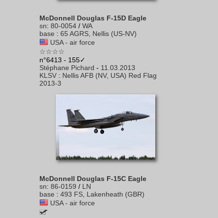
McDonnell Douglas F-15D Eagle
sn
:
80-0054
/
WA
base
:
65 AGRS, Nellis (US-NV)
USA - air force
☆☆☆☆
n°6413 - 155✓
Stéphane Pichard
-
11.03.2013
KLSV
:
Nellis AFB (NV, USA) Red Flag
2013-3
McDonnell Douglas F-15C Eagle
sn
:
86-0159
/
LN
base
:
493 FS, Lakenheath (GBR)
USA - air force