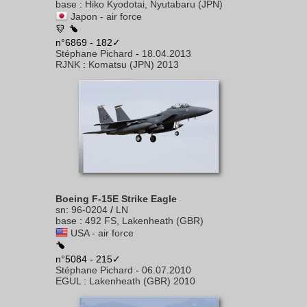
base
:
Hiko Kyodotai, Nyutabaru (JPN)
Japon - air force
n°6869 - 182✓
Stéphane Pichard
-
18.04.2013
RJNK
:
Komatsu (JPN) 2013
Boeing F-15E Strike Eagle
sn
:
96-0204
/
LN
base
:
492 FS, Lakenheath (GBR)
USA - air force
n°5084 - 215✓
Stéphane Pichard
-
06.07.2010
EGUL
:
Lakenheath (GBR) 2010