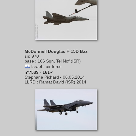
McDonnell Douglas F-15D Baz
sn
:
970
base
:
106 Sqn, Tel Nof (ISR)
Israel - air force
n°7589 - 161✓
Stéphane Pichard
-
06.05.2014
LLRD
:
Ramat David (ISR) 2014