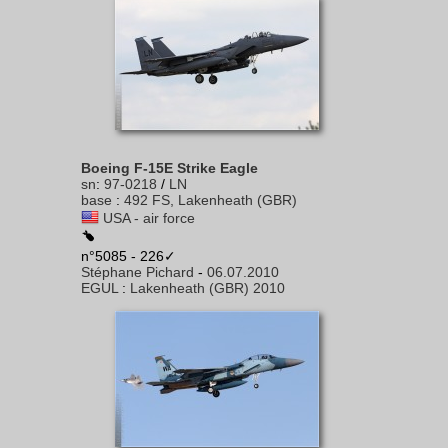
Boeing F-15E Strike Eagle
sn
:
97-0218
/
LN
base
:
492 FS, Lakenheath (GBR)
USA - air force
n°5085 - 226✓
Stéphane Pichard
-
06.07.2010
EGUL
:
Lakenheath (GBR) 2010