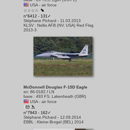
USA - air force
☆☆☆☆
n°6412 - 131✓
Stéphane Pichard
-
11.03.2013
KLSV
:
Nellis AFB (NV, USA) Red Flag
2013-3
McDonnell Douglas F-15D Eagle
sn
:
86-0182
/
LN
base
:
493 FS, Lakenheath (GBR)
USA - air force
1
n°7943 - 162✓
Stéphane Pichard
-
12.09.2014
EBBL
:
Kleine-Brogel (BEL) 2014