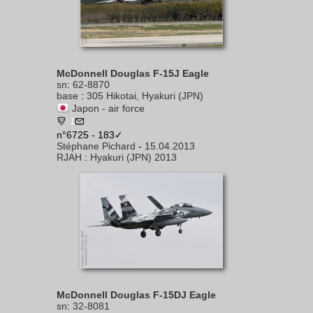
McDonnell Douglas F-15J Eagle
sn
:
62-8870
base
:
305 Hikotai, Hyakuri (JPN)
Japon - air force
1
n°6725 - 183✓
Stéphane Pichard
-
15.04.2013
RJAH
:
Hyakuri (JPN) 2013
McDonnell Douglas F-15DJ Eagle
sn
:
32-8081