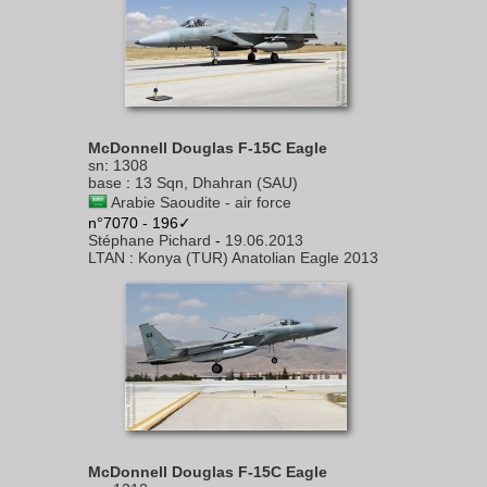
McDonnell Douglas F-15C Eagle
sn
:
1308
base
:
13 Sqn, Dhahran (SAU)
Arabie Saoudite - air force
n°7070 - 196✓
Stéphane Pichard
-
19.06.2013
LTAN
:
Konya (TUR) Anatolian Eagle 2013
McDonnell Douglas F-15C Eagle