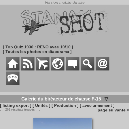
[ Top Quiz 1930 : RENO avec 10/10 ]
[ Toutes les photos en diaporama ]
Galerie du biréacteur de chasse F-15
▽
[ listing export ]
[ Unités ]
[ Production ]
[ avec armement ]
. . . 262 résultats trouvés . . .
page suivante >