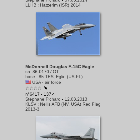
Stéphane Pichard
-
07.05.2014
LLHB
:
Hatzerim (ISR) 2014
McDonnell Douglas F-15C Eagle
sn
:
86-0170
/
OT
base
:
85 TES, Eglin (US-FL)
USA - air force
☆☆☆☆
n°6417 - 137✓
Stéphane Pichard
-
12.03.2013
KLSV
:
Nellis AFB (NV, USA) Red Flag
2013-3