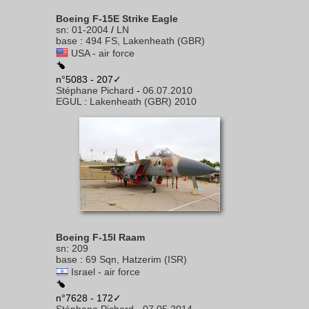
Boeing F-15E Strike Eagle
sn
:
01-2004
/
LN
base
:
494 FS, Lakenheath (GBR)
USA - air force
n°5083 - 207✓
Stéphane Pichard
-
06.07.2010
EGUL
:
Lakenheath (GBR) 2010
Boeing F-15I Raam
sn
:
209
base
:
69 Sqn, Hatzerim (ISR)
Israel - air force
n°7628 - 172✓