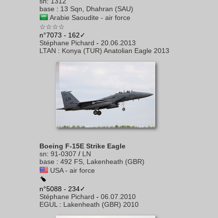
sn
:
1312
base
:
13 Sqn, Dhahran (SAU)
Arabie Saoudite - air force
☆☆☆☆
n°7073 - 162✓
Stéphane Pichard
-
20.06.2013
LTAN
:
Konya (TUR) Anatolian Eagle 2013
Boeing F-15E Strike Eagle
sn
:
91-0307
/
LN
base
:
492 FS, Lakenheath (GBR)
USA - air force
n°5088 - 234✓
Stéphane Pichard
-
06.07.2010
EGUL
:
Lakenheath (GBR) 2010