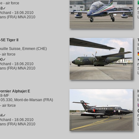
e - air force
248✓
ichard
-
18.06.2010
éans (FRA) MNA 2010
5E Tiger II
ouille Suisse, Emmen (CHE)
 air force
200✓
ichard
-
18.06.2010
éans (FRA) MNA 2010
ornier Alphajet E
18-MF
05.330, Mont-de-Marsan (FRA)
 air force
234✓
ichard
-
18.06.2010
éans (FRA) MNA 2010