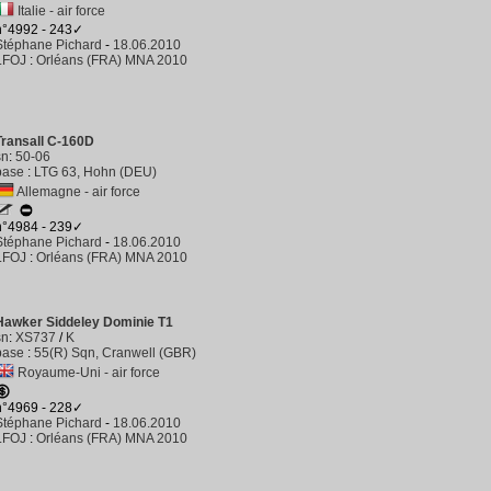
Italie - air force
n°4992 - 243✓
Stéphane Pichard
-
18.06.2010
LFOJ
:
Orléans (FRA) MNA 2010
Transall C-160D
sn
:
50-06
base
:
LTG 63, Hohn (DEU)
Allemagne - air force
n°4984 - 239✓
Stéphane Pichard
-
18.06.2010
LFOJ
:
Orléans (FRA) MNA 2010
Hawker Siddeley Dominie T1
sn
:
XS737
/
K
base
:
55(R) Sqn, Cranwell (GBR)
Royaume-Uni - air force
n°4969 - 228✓
Stéphane Pichard
-
18.06.2010
LFOJ
:
Orléans (FRA) MNA 2010