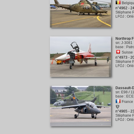
Belgiqu
n°4962 - 
Stéphane P
LFOJ
:
Orl
Northrop F-
sn
:
J-3081
base
:
Patr
Suisse -
n°4973 - 
Stéphane P
LFOJ
:
Orl
Dassault-D
sn
:
E98
/
1
base
:
ECE 
France -
n°4965 - 
Stéphane P
LFOJ
:
Orl