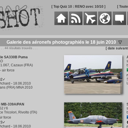
[ Top Quiz 10 : RENO avec 10/10 ]
[ Tout
Galerie des aéronefs photographiés le 18 juin 2010
▽
. . . 44 résultats trouvés . . .
[ date suivant
ale SA330B Puma
AO
1.067, Cazaux (FRA)
 air force
282✓
ichard
-
18.06.2010
éans (FRA) MNA 2010
i MB-339A/PAN
52
/
6
e Tricolori, Rivolto (ITA)
air force
223✓
ichard
-
18.06.2010