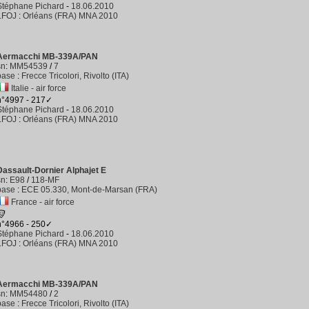
Stéphane Pichard
-
18.06.2010
LFOJ
:
Orléans (FRA) MNA 2010
Aermacchi MB-339A/PAN
sn
:
MM54539
/
7
base
:
Frecce Tricolori, Rivolto (ITA)
Italie - air force
n°4997 - 217✓
Stéphane Pichard
-
18.06.2010
LFOJ
:
Orléans (FRA) MNA 2010
Dassault-Dornier Alphajet E
sn
:
E98
/
118-MF
base
:
ECE 05.330, Mont-de-Marsan (FRA)
France - air force
n°4966 - 250✓
Stéphane Pichard
-
18.06.2010
LFOJ
:
Orléans (FRA) MNA 2010
Aermacchi MB-339A/PAN
sn
:
MM54480
/
2
base
:
Frecce Tricolori, Rivolto (ITA)