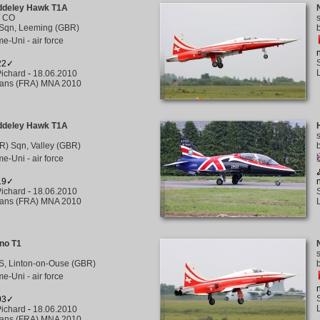
ddeley Hawk T1A
/
CO
Sqn, Leeming (GBR)
-Uni - air force
222✓
ichard
-
18.06.2010
éans (FRA) MNA 2010
ddeley Hawk T1A
R) Sqn, Valley (GBR)
-Uni - air force
219✓
ichard
-
18.06.2010
éans (FRA) MNA 2010
no T1
S, Linton-on-Ouse (GBR)
-Uni - air force
203✓
ichard
-
18.06.2010
éans (FRA) MNA 2010