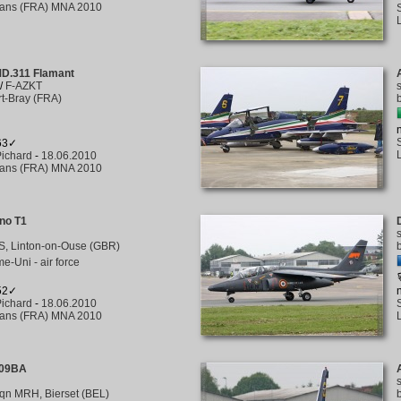
éans (FRA) MNA 2010
MD.311 Flamant
/
F-AZKT
rt-Bray (FRA)
263✓
ichard
-
18.06.2010
éans (FRA) MNA 2010
no T1
S, Linton-on-Ouse (GBR)
-Uni - air force
252✓
ichard
-
18.06.2010
éans (FRA) MNA 2010
109BA
qn MRH, Bierset (BEL)