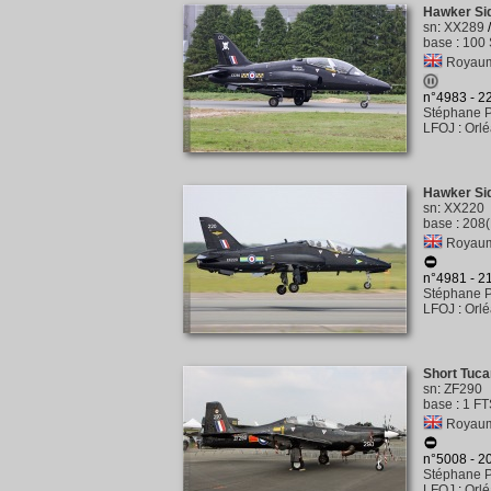
Hawker Si
sn
:
XX289
base
:
100 
Royaume
n°4983 - 
Stéphane P
LFOJ
:
Orl
Hawker Si
sn
:
XX220
base
:
208(
Royaume
n°4981 - 
Stéphane P
LFOJ
:
Orl
Short Tuca
sn
:
ZF290
base
:
1 FT
Royaume
n°5008 - 
Stéphane P
LFOJ
:
Orl