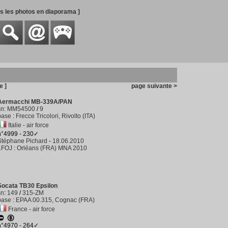
es les photos en diaporama ]
e ]
page suivante >
Aermacchi MB-339A/PAN
sn
:
MM54500
/
9
base
:
Frecce Tricolori, Rivolto (ITA)
Italie - air force
n°4999 - 230✓
Stéphane Pichard
-
18.06.2010
LFOJ
:
Orléans (FRA) MNA 2010
Socata TB30 Epsilon
sn
:
149
/
315-ZM
base
:
EPAA 00.315, Cognac (FRA)
France - air force
n°4970 - 264✓