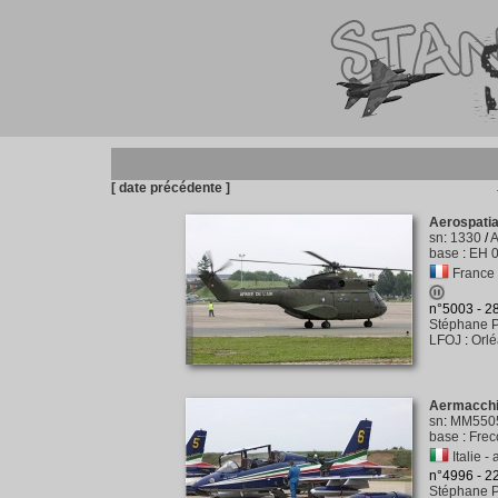
[ date précédente ]
Aerospati
sn
:
1330
/
base
:
EH 0
France -
n°5003 - 
Stéphane P
LFOJ
:
Orl
Aermacch
sn
:
MM550
base
:
Frecc
Italie - 
n°4996 - 
Stéphane P