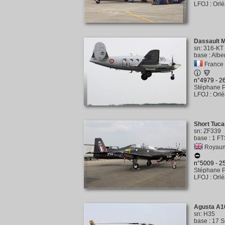
LFOJ
:
Orl
Dassault 
sn
:
316-KT
base
:
Albe
France
n°4979 - 
Stéphane P
LFOJ
:
Orl
Short Tuca
sn
:
ZF339
base
:
1 FT
Royaume
n°5009 - 
Stéphane P
LFOJ
:
Orl
Agusta A
sn
:
H35
base
:
17 S