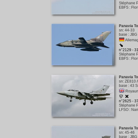
Stéphane P
EBFS
:
Flo
Panavia T
sn
:
44-33
base
:
JBG 
Allemag
n°2129 - 
Stéphane P
EBFS
:
Flo
Panavia T
sn
:
ZE810
base
:
43 S
Royaume
n°2625 - 
Stéphane P
LFSO
:
Nan
Panavia T
sn
:
45-46
base
:
JBG 