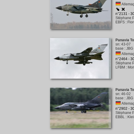
Allemag
n°2131 - 
Stéphane P
EBFS
:
Flo
Panavia To
sn
:
43-07
base
:
JBG 
Allemag
n°2464 - 
Stéphane P
LFBM
:
Mon
Panavia T
sn
:
46-02
base
:
JBG 
Allemag
n°2902 - 
Stéphane P
EBBL
:
Kle