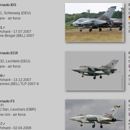
ornado IDS
1, Schleswig (DEU)
ne - air force
301✓
ichard
-
17.07.2007
ine-Brogel (BEL) 2007
ornado ECR
32, Lechfeld (DEU)
ne - air force
298✓
ichard
-
13.12.2007
rennes (BEL) TLP 2007-6
ornado F3
/
FI
) Sqn, Leuchars (GBR)
-Uni - air force
357✓
ichard
-
02.04.2008