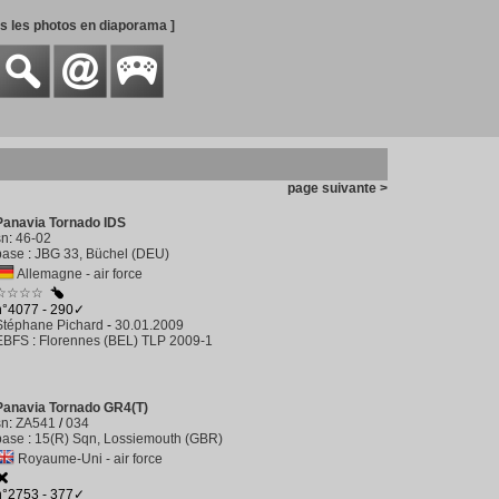
es les photos en diaporama ]
page suivante >
Panavia Tornado IDS
sn
:
46-02
base
:
JBG 33, Büchel (DEU)
Allemagne - air force
☆☆☆☆
n°4077 - 290✓
Stéphane Pichard
-
30.01.2009
EBFS
:
Florennes (BEL) TLP 2009-1
Panavia Tornado GR4(T)
sn
:
ZA541
/
034
base
:
15(R) Sqn, Lossiemouth (GBR)
Royaume-Uni - air force
n°2753 - 377✓