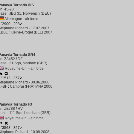
Panavia Tornado IDS
sn
:
45-28
base
:
JBG 31, Nörvenich (DEU)
Allemagne - air force
n°2900 - 298✓
Stéphane Pichard
-
17.07.2007
EBBL
:
Kleine-Brogel (BEL) 2007
Panavia Tornado GR4
sn
:
ZA452
/
DF
base
:
31 Sqn, Marham (GBR)
Royaume-Uni - air force
n°1512 - 357✓
Stéphane Pichard
-
30.06.2006
LFBF
:
Cambrai (FRA) MNA 2006
Panavia Tornado F3
sn
:
ZE788
/
HV
base
:
111 Sqn, Leuchars (GBR)
Royaume-Uni - air force
n°3568 - 357✓
Stéphane Pichard
-
10.09.2008