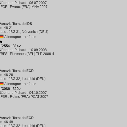
Stéphane Pichard
-
06.07.2007
LFOE
:
Evreux (FRA) MNA 2007
Panavia Tornado IDS
sn
:
46-21
base
:
JBG 31, Nörvenich (DEU)
Allemagne - air force
n°2554 - 314✓
Stéphane Pichard
-
10.09.2008
EBFS
:
Florennes (BEL) TLP 2008-4
Panavia Tornado ECR
sn
:
46-28
base
:
JBG 32, Lechfeld (DEU)
Allemagne - air force
n°3086 - 310✓
Stéphane Pichard
-
04.10.2007
LFSR
:
Reims (FRA) PCAT 2007
Panavia Tornado ECR
sn
:
46-49
base
:
JBG 32, Lechfeld (DEU)