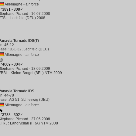
Allemagne - air force
n°3891 - 308✓
Stéphane Pichard
-
16.07.2008
ETSL
:
Lechfeld (DEU) 2008
Panavia Tornado IDS(T)
sn
:
45-12
base
:
JBG 32, Lechfeld (DEU)
Allemagne - air force
n°4609 - 304✓
Stéphane Pichard
-
18.09.2009
EBBL
:
Kleine-Brogel (BEL) NTM 2009
Panavia Tornado IDS
sn
:
44-78
base
:
AG 51, Schleswig (DEU)
Allemagne - air force
n°3738 - 302✓
Stéphane Pichard
-
27.06.2008
LFRJ
:
Landivisiau (FRA) NTM 2008