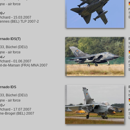
ne - air force
309✓
ichard
-
15.03.2007
rennes (BEL) TLP 2007-2
rnado IDS(T)
33, Büchel (DEU)
ne - air force
304✓
ichard
-
01.06.2007
t-de-Marsan (FRA) MNA 2007
ornado IDS
33, Büchel (DEU)
ne - air force
303✓
ichard
-
17.07.2007
ine-Brogel (BEL) 2007