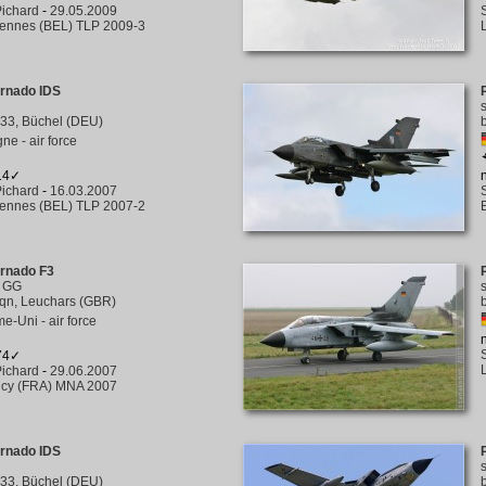
ichard
-
29.05.2009
rennes (BEL) TLP 2009-3
ornado IDS
33, Büchel (DEU)
ne - air force
314✓
ichard
-
16.03.2007
rennes (BEL) TLP 2007-2
ornado F3
/
GG
qn, Leuchars (GBR)
-Uni - air force
374✓
ichard
-
29.06.2007
cy (FRA) MNA 2007
ornado IDS
33, Büchel (DEU)