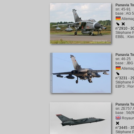
Panavia T
sn
:
45-91
base
:
AG 5
Allemag
n°2910 - 
Stéphane P
EBBL
:
Kle
Panavia T
sn
:
46-25
base
:
JBG 
Allemag
n°3231 - 
Stéphane P
EBFS
:
Flo
Panavia T
sn
:
ZE757
base
:
56(R
Royaume
n°3445 - 
Stéphane P