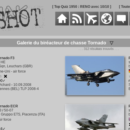
[ Top Quiz 1950 : RENO avec 10/10 ]
[ Tout
Galerie du biréacteur de chasse Tornado
▽
. . . 312 résultats trouvés . . .
ornado F3
/
HE
Sqn, Leuchars (GBR)
-Uni - air force
☆
290✓
ichard
-
10.09.2008
rennes (BEL) TLP 2008-4
ornado ECR
3
/
50-07
 Gruppo ETS, Piacenza (ITA)
air force
316✓