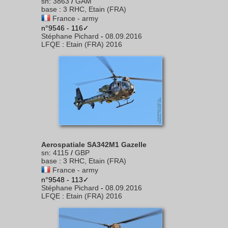
sn
:
3863
/
GAM
base
:
3 RHC, Etain (FRA)
France - army
n°9546 - 116✓
Stéphane Pichard
-
08.09.2016
LFQE
:
Etain (FRA) 2016
Aerospatiale SA342M1 Gazelle
sn
:
4115
/
GBP
base
:
3 RHC, Etain (FRA)
France - army
n°9548 - 113✓
Stéphane Pichard
-
08.09.2016
LFQE
:
Etain (FRA) 2016