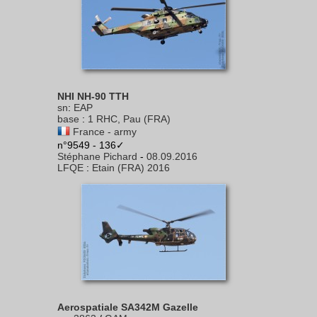
NHI NH-90 TTH
sn
:
EAP
base
:
1 RHC, Pau (FRA)
France - army
n°9549 - 136✓
Stéphane Pichard
-
08.09.2016
LFQE
:
Etain (FRA) 2016
Aerospatiale SA342M Gazelle