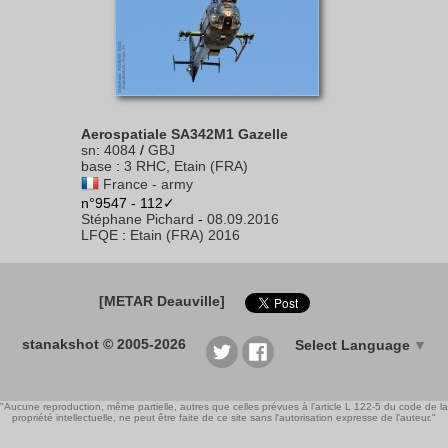
Aerospatiale SA342M1 Gazelle
sn
:
4084
/
GBJ
base
:
3 RHC, Etain (FRA)
France - army
n°9547 - 112✓
Stéphane Pichard
-
08.09.2016
LFQE
:
Etain (FRA) 2016
[METAR Deauville]
stanakshot © 2005-2026
Select Language
▼
"Aucune reproduction, même partielle, autres que celles prévues à l'article L 122-5 du code de la
propriété intellectuelle, ne peut être faite de ce site sans l'autorisation expresse de l'auteur."