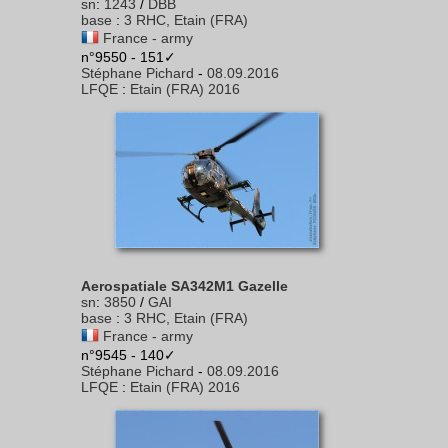
sn
:
1243
/
DBB
base
:
3 RHC, Etain (FRA)
France - army
n°9550 - 151✓
Stéphane Pichard
-
08.09.2016
LFQE
:
Etain (FRA) 2016
Aerospatiale SA342M1 Gazelle
sn
:
3850
/
GAI
base
:
3 RHC, Etain (FRA)
France - army
n°9545 - 140✓
Stéphane Pichard
-
08.09.2016
LFQE
:
Etain (FRA) 2016