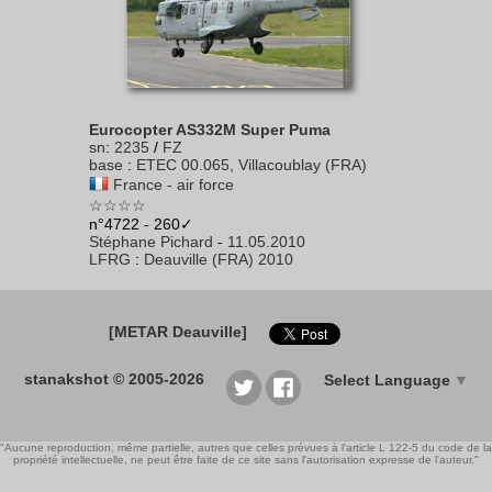
Eurocopter AS332M Super Puma
sn
:
2235
/
FZ
base
:
ETEC 00.065, Villacoublay (FRA)
France - air force
☆☆☆☆
n°4722 - 260✓
Stéphane Pichard
-
11.05.2010
LFRG
:
Deauville (FRA) 2010
[METAR Deauville]
stanakshot © 2005-2026
Select Language
▼
"Aucune reproduction, même partielle, autres que celles prévues à l'article L 122-5 du code de la
propriété intellectuelle, ne peut être faite de ce site sans l'autorisation expresse de l'auteur."