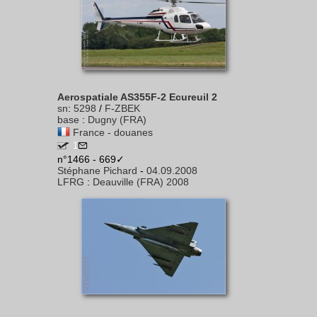
Aerospatiale AS355F-2 Ecureuil 2
sn
:
5298
/
F-ZBEK
base
:
Dugny (FRA)
France - douanes
1
n°1466 - 669✓
Stéphane Pichard
-
04.09.2008
LFRG
:
Deauville (FRA) 2008