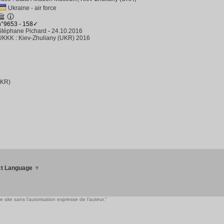
Ukraine - air force
n°9653 - 158✓
Stéphane Pichard
-
24.10.2016
UKKK
:
Kiev-Zhuliany (UKR) 2016
UKR)
ct Language
▼
 site sans l'autorisation expresse de l'auteur."