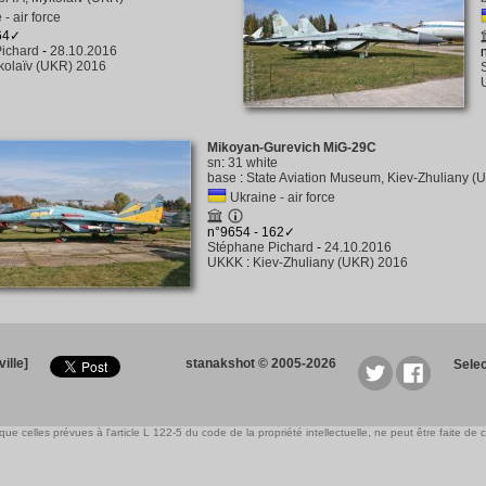
- air force
164✓
ichard
-
28.10.2016
kolaïv (UKR) 2016
Mikoyan-Gurevich MiG-29C
sn
:
31 white
base
:
State Aviation Museum, Kiev-Zhuliany (
Ukraine - air force
n°9654 - 162✓
Stéphane Pichard
-
24.10.2016
UKKK
:
Kiev-Zhuliany (UKR) 2016
ille]
stanakshot © 2005-2026
Sele
e celles prévues à l'article L 122-5 du code de la propriété intellectuelle, ne peut être faite de ce