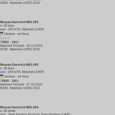
UKON
:
Mykolaïv (UKR) 2016
Mikoyan-Gurevich MiG-29S
sn
:
28 blue
base
:
204 brTA, Mykolaïv (UKR)
Ukraine - air force
☆☆☆☆
n°9682 - 184✓
Stéphane Pichard
-
28.10.2016
UKON
:
Mykolaïv (UKR) 2016
Mikoyan-Gurevich MiG-29S
sn
:
28 blue
base
:
204 brTA, Mykolaïv (UKR)
Ukraine - air force
n°9680 - 166✓
Stéphane Pichard
-
27.10.2016
UKON
:
Mykolaïv (UKR) 2016
Mikoyan-Gurevich MiG-29A
sn
:
06 white
base
:
State Aviation Museum, Kiev-Zhuliany (UKR)