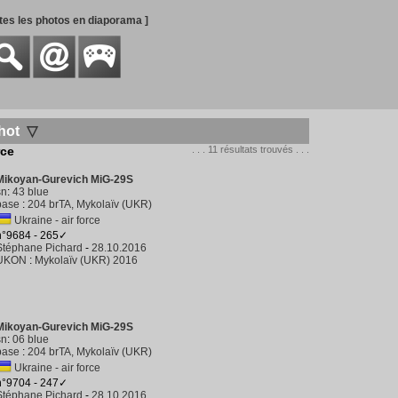
utes les photos en diaporama ]
hot
▽
rce
. . . 11 résultats trouvés . . .
Mikoyan-Gurevich MiG-29S
sn
:
43 blue
base
:
204 brTA, Mykolaïv (UKR)
Ukraine - air force
n°9684 - 265✓
Stéphane Pichard
-
28.10.2016
UKON
:
Mykolaïv (UKR) 2016
Mikoyan-Gurevich MiG-29S
sn
:
06 blue
base
:
204 brTA, Mykolaïv (UKR)
Ukraine - air force
n°9704 - 247✓
Stéphane Pichard
-
28.10.2016