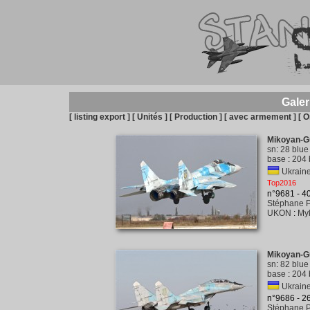
Galer
[ listing export ]
[ Unités ]
[ Production ]
[ avec armement ]
[ O
Mikoyan-G
sn
:
28 blue
base
:
204 
Ukraine 
Top2016
n°9681 - 
Stéphane P
UKON
:
My
Mikoyan-G
sn
:
82 blue
base
:
204 
Ukraine 
n°9686 - 
Stéphane P