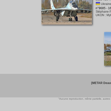
Ukraine 
n°9685 - 
Stéphane P
UKON
:
My
[METAR Deauv
"Aucune reproduction, même partielle, autres qu