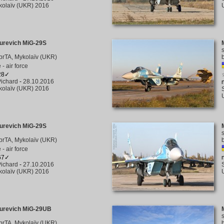
kolaïv (UKR) 2016
urevich MiG-29S
brTA, Mykolaïv (UKR)
- air force
228✓
ichard
-
28.10.2016
kolaïv (UKR) 2016
urevich MiG-29S
brTA, Mykolaïv (UKR)
- air force
167✓
ichard
-
27.10.2016
kolaïv (UKR) 2016
urevich MiG-29UB
brTA, Mykolaïv (UKR)