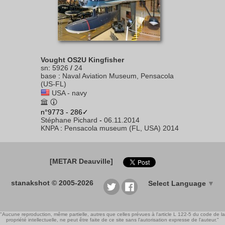
Vought OS2U Kingfisher
sn
:
5926
/
24
base
:
Naval Aviation Museum, Pensacola
(US-FL)
USA - navy
n°9773 - 286✓
Stéphane Pichard
-
06.11.2014
KNPA
:
Pensacola museum (FL, USA) 2014
[METAR Deauville]
stanakshot © 2005-2026
Select Language
▼
"Aucune reproduction, même partielle, autres que celles prévues à l'article L 122-5 du code de la
propriété intellectuelle, ne peut être faite de ce site sans l'autorisation expresse de l'auteur."