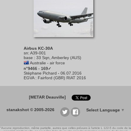
Airbus KC-30A
sn
:
A39-001
base
:
33 Sqn, Amberley (AUS)
Australie - air force
n°9466 - 169✓
Stéphane Pichard
-
06.07.2016
EGVA
:
Fairford (GBR) RIAT 2016
[METAR Deauville]
stanakshot © 2005-2026
Select Language
▼
"Aucune reproduction, même partielle, autres que celles prévues à l'article L 122-5 du code de la