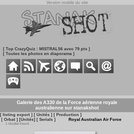
[ Top CrazyQuiz : MISTRAL56 avec 79 pts ]
[ Toutes les photos en diaporama ]
Galerie des A330 de la Force aérienne royale
australienne sur stanakshot
[ listing export ]
[ Unités ]
[ Production ]
[ Orbat ]
[Unités]
[ Serials ]
Royal Australian Air Force
. . . 1 résultat trouvé . . .