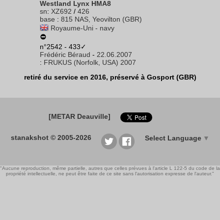
Westland Lynx HMA8
sn
:
XZ692
/
426
base
:
815 NAS, Yeovilton (GBR)
Royaume-Uni - navy
n°2542 - 433✓
Frédéric Béraud
-
22.06.2007
:
FRUKUS (Norfolk, USA) 2007
retiré du service en 2016, préservé à Gosport (GBR)
[METAR Deauville]
stanakshot © 2005-2026
Select Language
▼
"Aucune reproduction, même partielle, autres que celles prévues à l'article L 122-5 du code de la
propriété intellectuelle, ne peut être faite de ce site sans l'autorisation expresse de l'auteur."