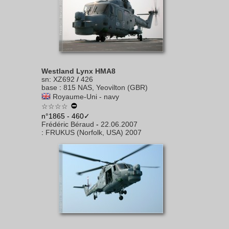
Westland Lynx HMA8
sn
:
XZ692
/
426
base
:
815 NAS, Yeovilton (GBR)
Royaume-Uni - navy
☆☆☆☆
n°1865 - 460✓
Frédéric Béraud
-
22.06.2007
:
FRUKUS (Norfolk, USA) 2007