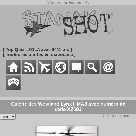
[ Top Quiz : ZOLA avec 6411 pts ]
[ Toutes les photos en diaporama ]
Galerie des Westland Lynx HMA8 avec numéro de
série XZ692
. . . 2 résultats trouvés . . .