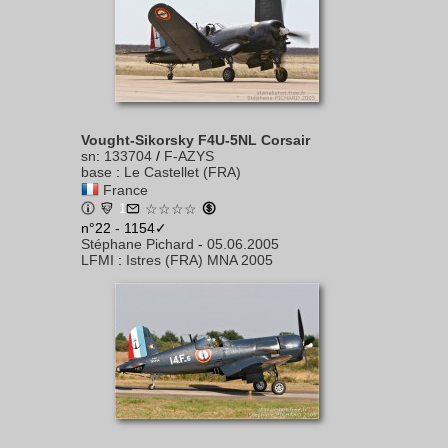
Vought-Sikorsky F4U-5NL Corsair
sn
:
133704
/
F-AZYS
base
:
Le Castellet (FRA)
France
1
☆☆☆☆
n°22 - 1154✓
Stéphane Pichard
-
05.06.2005
LFMI
:
Istres (FRA) MNA 2005