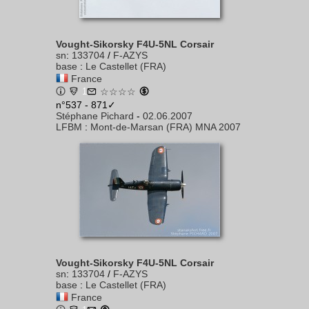
Vought-Sikorsky F4U-5NL Corsair
sn
:
133704
/
F-AZYS
base
:
Le Castellet (FRA)
France
1
☆☆☆☆
n°537 - 871✓
Stéphane Pichard
-
02.06.2007
LFBM
:
Mont-de-Marsan (FRA) MNA 2007
Vought-Sikorsky F4U-5NL Corsair
sn
:
133704
/
F-AZYS
base
:
Le Castellet (FRA)
France