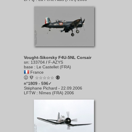
Vought-Sikorsky F4U-5NL Corsair
sn
:
133704
/
F-AZYS
base
:
Le Castellet (FRA)
France
☆☆☆☆☆
n°1809 - 596✓
Stéphane Pichard
-
22.09.2006
LFTW
:
Nîmes (FRA) 2006