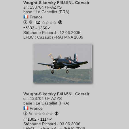
Vought-Sikorsky F4U-5NL Corsair
sn
:
133704
/
F-AZYS
base
:
Le Castellet (FRA)
France
1
☆☆☆☆
n°832 - 1366✓
Stéphane Pichard
-
12.06.2005
LFBC
:
Cazaux (FRA) MNA 2005
Vought-Sikorsky F4U-5NL Corsair
sn
:
133704
/
F-AZYS
base
:
Le Castellet (FRA)
France
☆☆☆☆☆
n°1302 - 1114✓
Stéphane Pichard
-
03.06.2006
LFFQ
:
La Ferté Alais (FRA) 2006