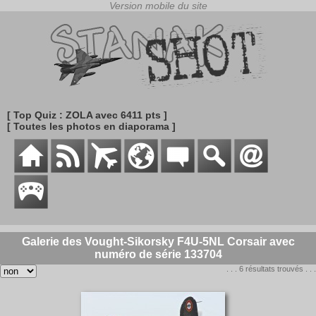
[ Top Quiz : ZOLA avec 6411 pts ]
[ Toutes les photos en diaporama ]
Galerie des Vought-Sikorsky F4U-5NL Corsair avec
numéro de série 133704
. . . 6 résultats trouvés . . .