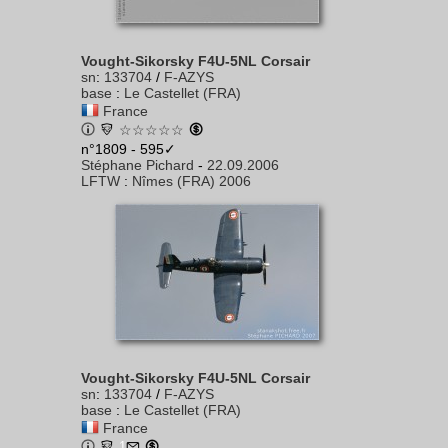
Vought-Sikorsky F4U-5NL Corsair
sn
:
133704
/
F-AZYS
base
:
Le Castellet (FRA)
France
☆☆☆☆☆
n°1809 - 595✓
Stéphane Pichard
-
22.09.2006
LFTW
:
Nîmes (FRA) 2006
Vought-Sikorsky F4U-5NL Corsair
sn
:
133704
/
F-AZYS
base
:
Le Castellet (FRA)
France
1