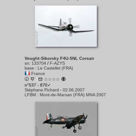
Vought-Sikorsky F4U-5NL Corsair
sn
:
133704
/
F-AZYS
base
:
Le Castellet (FRA)
France
1
☆☆☆☆
n°537 - 870✓
Stéphane Pichard
-
02.06.2007
LFBM
:
Mont-de-Marsan (FRA) MNA 2007