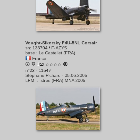
Vought-Sikorsky F4U-5NL Corsair
sn
:
133704
/
F-AZYS
base
:
Le Castellet (FRA)
France
1
☆☆☆☆
n°22 - 1154✓
Stéphane Pichard
-
05.06.2005
LFMI
:
Istres (FRA) MNA 2005