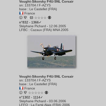
Vought-Sikorsky F4U-5NL Corsair
sn
:
133704
/
F-AZYS
base
:
Le Castellet (FRA)
France
1
☆☆☆☆
n°832 - 1366✓
Stéphane Pichard
-
12.06.2005
LFBC
:
Cazaux (FRA) MNA 2005
Vought-Sikorsky F4U-5NL Corsair
sn
:
133704
/
F-AZYS
base
:
Le Castellet (FRA)
France
☆☆☆☆☆
n°1302 - 1114✓
Stéphane Pichard
-
03.06.2006
LFFQ
:
La Ferté Alais (FRA) 2006