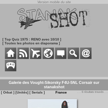
[ Top Quiz 1975 : RENO avec 10/10 ]
[ Toutes les photos en diaporama ]
Galerie des Vought-Sikorsky F4U-5NL Corsair sur
stanakshot
[ Orbat ]
[Unités]
[ Serials ]
France
. . . 6 résultats trouvés . . .