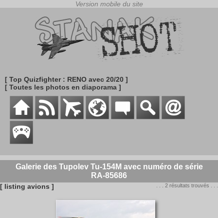
[ Top Quizfighter : RENO avec 20/20 ]
[ Toutes les photos en diaporama ]
Galerie des Tupolev Tu-154M avec numéro de série
RA-85686
[ listing avions ]
. . . 2 résultats trouvés . . .