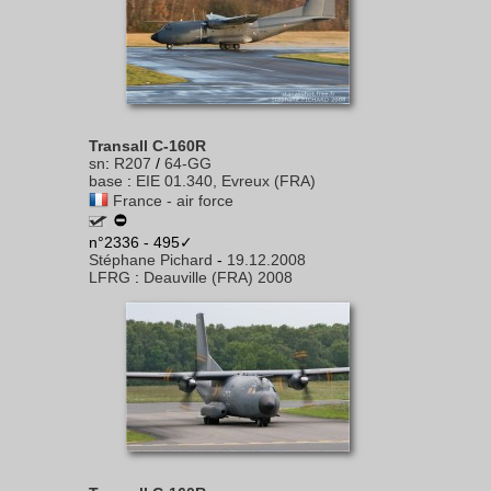
Transall C-160R
sn
:
R207
/
64-GG
base
:
EIE 01.340, Evreux (FRA)
France - air force
n°2336 - 495✓
Stéphane Pichard
-
19.12.2008
LFRG
:
Deauville (FRA) 2008