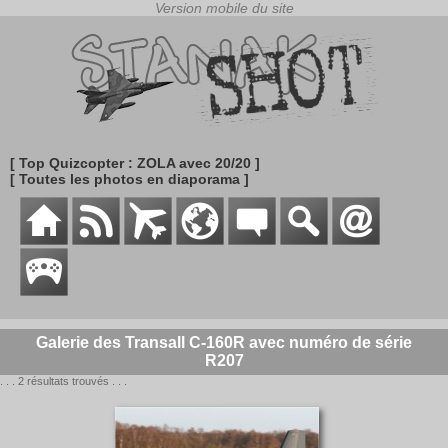
[ Top Quizcopter : ZOLA avec 20/20 ]
[ Toutes les photos en diaporama ]
Galerie des Transall C-160R avec numéro de série
R207
. . . 2 résultats trouvés . . .