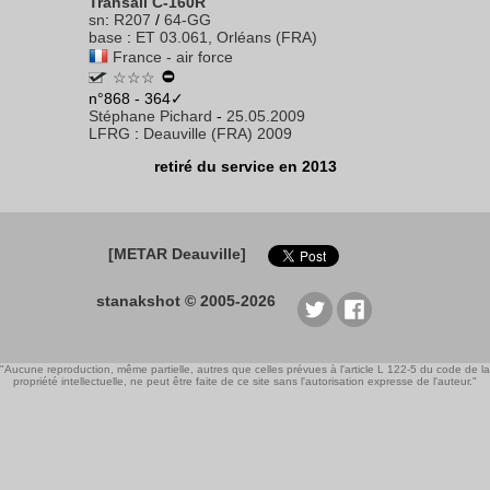
Transall C-160R
sn
:
R207
/
64-GG
base
:
ET 03.061, Orléans (FRA)
France - air force
☆☆☆
n°868 - 364✓
Stéphane Pichard
-
25.05.2009
LFRG
:
Deauville (FRA) 2009
retiré du service en 2013
[METAR Deauville]
stanakshot © 2005-2026
"Aucune reproduction, même partielle, autres que celles prévues à l'article L 122-5 du code de la
propriété intellectuelle, ne peut être faite de ce site sans l'autorisation expresse de l'auteur."