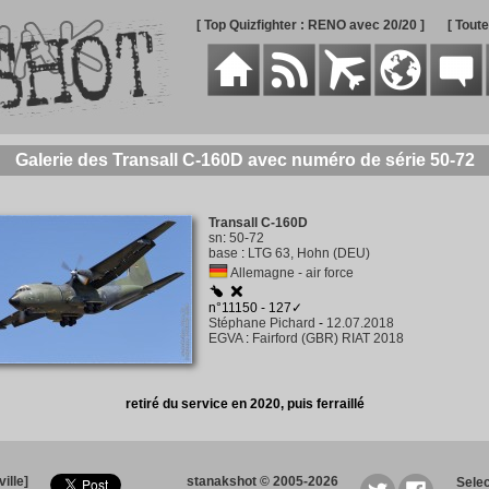
[ Top Quizfighter : RENO avec 20/20 ]
[ Tout
Galerie des Transall C-160D avec numéro de série 50-72
Transall C-160D
sn
:
50-72
base
:
LTG 63, Hohn (DEU)
Allemagne - air force
n°11150 - 127✓
Stéphane Pichard
-
12.07.2018
EGVA
:
Fairford (GBR) RIAT 2018
retiré du service en 2020, puis ferraillé
ille]
stanakshot © 2005-2026
Sele