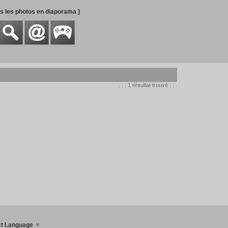
es les photos en diaporama ]
. . . 1 résultat trouvé . . .
ct Language
▼