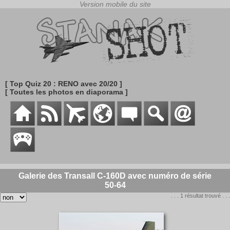
[ Top Quiz 20 : RENO avec 20/20 ]
[ Toutes les photos en diaporama ]
Galerie des Transall C-160D avec numéro de série
50-64
. . . 1 résultat trouvé . . .