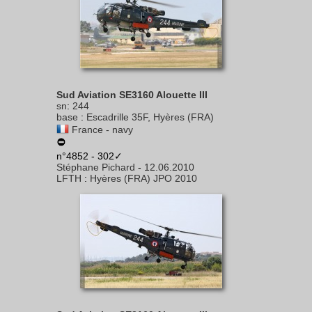
Sud Aviation SE3160 Alouette III
sn
:
244
base
:
Escadrille 35F, Hyères (FRA)
France - navy
n°4852 - 302✓
Stéphane Pichard
-
12.06.2010
LFTH
:
Hyères (FRA) JPO 2010