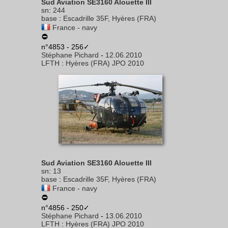
Sud Aviation SE3160 Alouette III
sn
:
244
base
:
Escadrille 35F, Hyères (FRA)
France - navy
n°4853 - 256✓
Stéphane Pichard
-
12.06.2010
LFTH
:
Hyères (FRA) JPO 2010
Sud Aviation SE3160 Alouette III
sn
:
13
base
:
Escadrille 35F, Hyères (FRA)
France - navy
n°4856 - 250✓
Stéphane Pichard
-
13.06.2010
LFTH
:
Hyères (FRA) JPO 2010