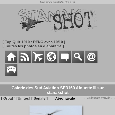
[ Top Quiz 1910 : RENO avec 10/10 ]
[ Toutes les photos en diaporama ]
Galerie des Sud Aviation SE3160 Alouette III sur
stanakshot
[ Orbat ]
[Unités]
[ Serials ]
Aéronavale
. . . 3 résultats trouvés . . .