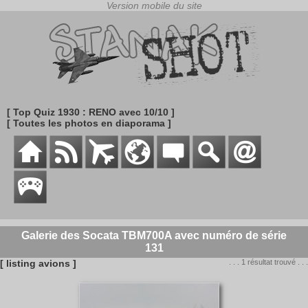
[ Top Quiz 1930 : RENO avec 10/10 ]
[ Toutes les photos en diaporama ]
Galerie des Socata TBM700A avec numéro de série
131
[ listing avions ]
. . . 1 résultat trouvé . . .