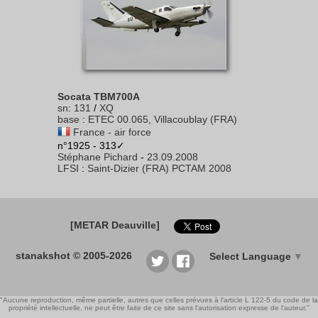
Socata TBM700A
sn
:
131
/
XQ
base
:
ETEC 00.065, Villacoublay (FRA)
France - air force
n°1925 - 313✓
Stéphane Pichard
-
23.09.2008
LFSI
:
Saint-Dizier (FRA) PCTAM 2008
[METAR Deauville]
stanakshot © 2005-2026
Select Language
▼
"Aucune reproduction, même partielle, autres que celles prévues à l'article L 122-5 du code de la
propriété intellectuelle, ne peut être faite de ce site sans l'autorisation expresse de l'auteur."