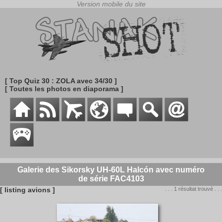
[ Top Quiz 30 : ZOLA avec 34/30 ]
[ Toutes les photos en diaporama ]
Galerie des Sikorsky UH-60L Halcón avec numéro
de série FAC4103
[ listing avions ]
. . . 1 résultat trouvé . . .