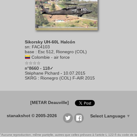
Sikorsky UH-60L Halcón
sn
:
FAC4103
base
:
Esc 512, Rionegro (COL)
Colombie - air force
☆☆☆☆
n°8660 - 118✓
Stéphane Pichard
-
10.07.2015
SKRG
:
Rionegro (COL) F-AIR 2015
[METAR Deauville]
stanakshot © 2005-2026
Select Language
▼
"Aucune reproduction, même partielle, autres que celles prévues à l'article L 122-5 du code de la