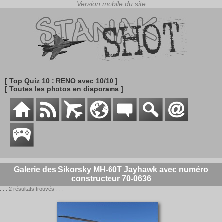
[ Top Quiz 10 : RENO avec 10/10 ]
[ Toutes les photos en diaporama ]
Galerie des Sikorsky MH-60T Jayhawk avec numéro
constructeur 70-0636
. . . 2 résultats trouvés . . .