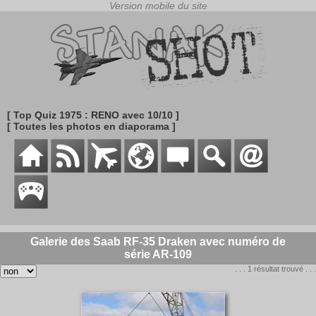
[ Top Quiz 1975 : RENO avec 10/10 ]
[ Toutes les photos en diaporama ]
Galerie des Saab RF-35 Draken avec numéro de
série AR-109
. . . 1 résultat trouvé . . .