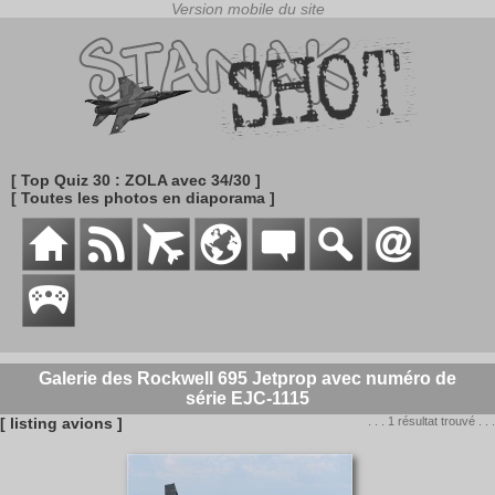
[ Top Quiz 30 : ZOLA avec 34/30 ]
[ Toutes les photos en diaporama ]
Galerie des Rockwell 695 Jetprop avec numéro de
série EJC-1115
[ listing avions ]
. . . 1 résultat trouvé . . .