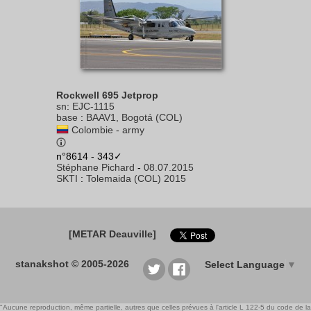
Rockwell 695 Jetprop
sn
:
EJC-1115
base
:
BAAV1, Bogotá (COL)
Colombie - army
n°8614 - 343✓
Stéphane Pichard
-
08.07.2015
SKTI
:
Tolemaida (COL) 2015
[METAR Deauville]
stanakshot © 2005-2026
Select Language
▼
"Aucune reproduction, même partielle, autres que celles prévues à l'article L 122-5 du code de la