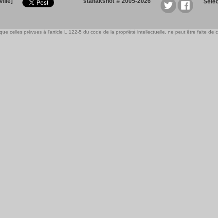
ille]
stanakshot © 2005-2026
Sele
e celles prévues à l'article L 122-5 du code de la propriété intellectuelle, ne peut être faite de ce