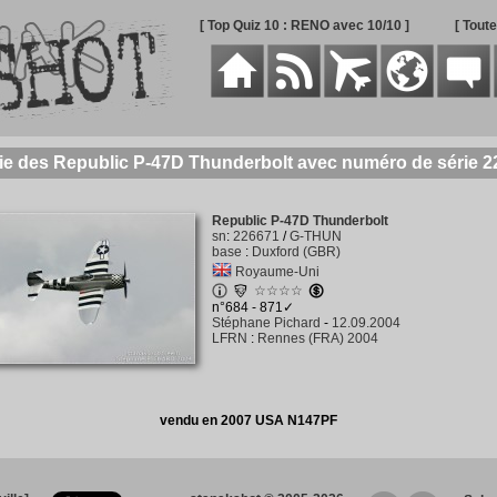
[ Top Quiz 10 : RENO avec 10/10 ]
[ Tout
ie des Republic P-47D Thunderbolt avec numéro de série 
Republic P-47D Thunderbolt
sn
:
226671
/
G-THUN
base
:
Duxford (GBR)
Royaume-Uni
☆☆☆☆
n°684 - 871✓
Stéphane Pichard
-
12.09.2004
LFRN
:
Rennes (FRA) 2004
vendu en 2007 USA N147PF