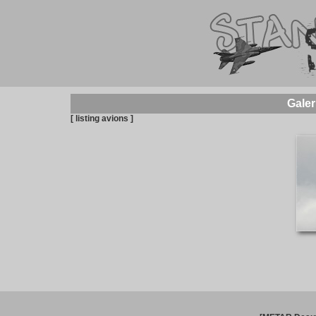
Galer
[ listing avions ]