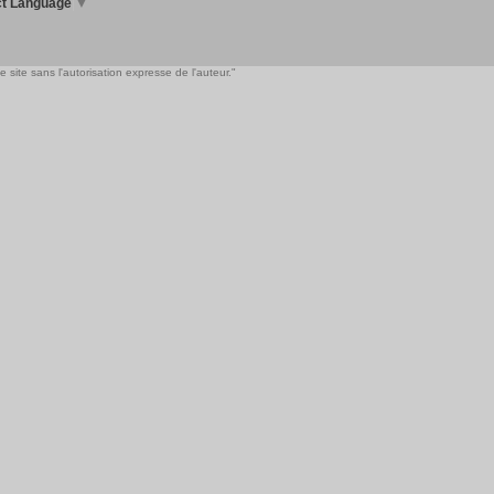
ct Language
▼
 site sans l'autorisation expresse de l'auteur."