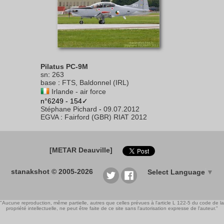
Pilatus PC-9M
sn
:
263
base
:
FTS, Baldonnel (IRL)
Irlande - air force
n°6249 - 154✓
Stéphane Pichard
-
09.07.2012
EGVA
:
Fairford (GBR) RIAT 2012
[METAR Deauville]
stanakshot © 2005-2026
Select Language
▼
"Aucune reproduction, même partielle, autres que celles prévues à l'article L 122-5 du code de la
propriété intellectuelle, ne peut être faite de ce site sans l'autorisation expresse de l'auteur."