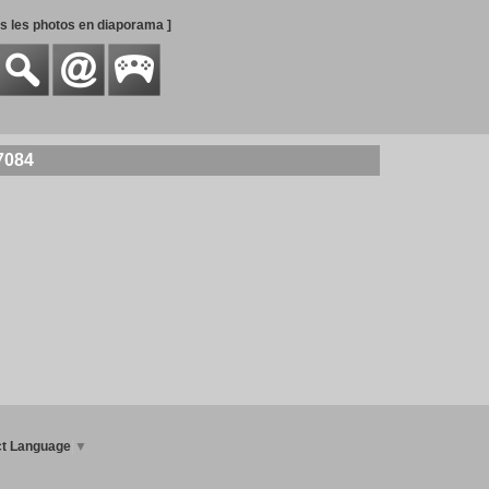
es les photos en diaporama ]
7084
ct Language
▼