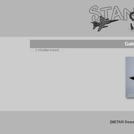
Gal
. . . 1 résultat trouvé . . .
[METAR Deauv