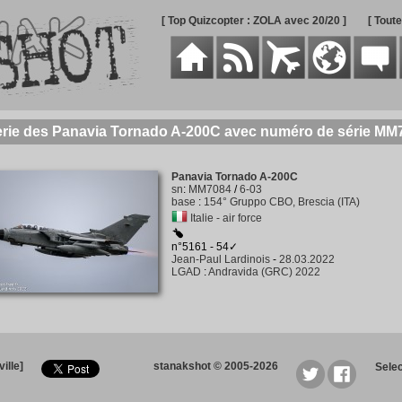
[ Top Quizcopter : ZOLA avec 20/20 ]
[ Tout
erie des Panavia Tornado A-200C avec numéro de série MM
Panavia Tornado A-200C
sn
:
MM7084
/
6-03
base
:
154° Gruppo CBO, Brescia (ITA)
Italie - air force
n°5161 - 54✓
Jean-Paul Lardinois
-
28.03.2022
LGAD
:
Andravida (GRC) 2022
ille]
stanakshot © 2005-2026
Sele