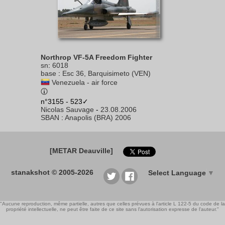
Northrop VF-5A Freedom Fighter
sn
:
6018
base
:
Esc 36, Barquisimeto (VEN)
Venezuela - air force
n°3155 - 523✓
Nicolas Sauvage
-
23.08.2006
SBAN
:
Anapolis (BRA) 2006
[METAR Deauville]
stanakshot © 2005-2026
Select Language
▼
"Aucune reproduction, même partielle, autres que celles prévues à l'article L 122-5 du code de la
propriété intellectuelle, ne peut être faite de ce site sans l'autorisation expresse de l'auteur."